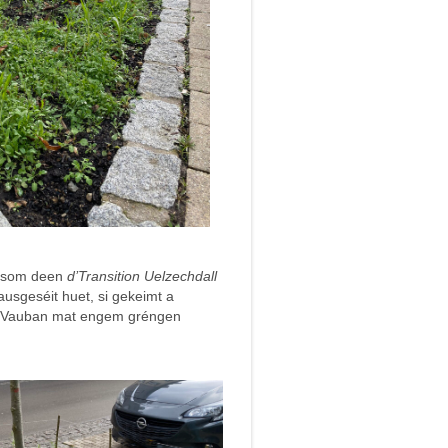
zesom deen
d’Transition Uelzechdall
sgeséit huet, si gekeimt a
e Vauban mat engem gréngen