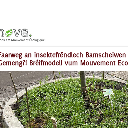
Faarweg an insektefrëndlech Bamscheiwen 
Gemeng?! Bréifmodell vum Mouvement Eco