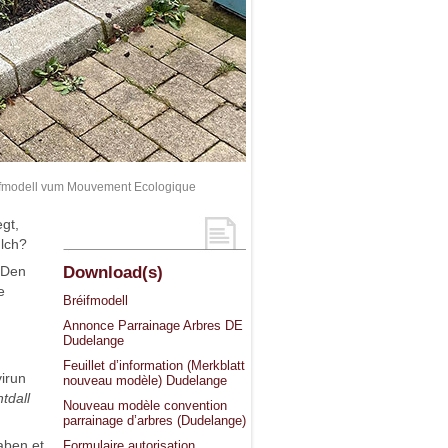
ifmodell vum Mouvement Ecologique
gt,
ulch?
 Den
Download(s)
e
Bréifmodell
Annonce Parrainage Arbres DE
Dudelange
Feuillet d’information (Merkblatt
irun
nouveau modèle) Dudelange
tdall
Nouveau modèle convention
parrainage d’arbres (Dudelange)
aben et
Formulaire autorisation