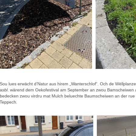
Sou lues erwächt d’Natur aus hirem „Wanterschlof“. Och de Wëllplan
asbl
. wärend dem Oekofestival am September an zwou Bamscheiwen au
bedecken zwou virdru mat Mulch beluechte Baumscheiwen an der ru
Teppech.