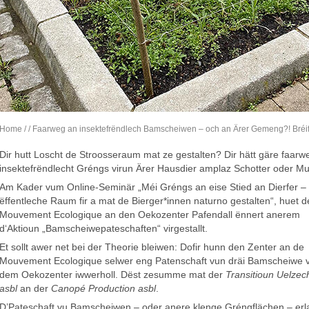
Home
/
/ Faarweg an insektefrëndlech Bamscheiwen – och an Ärer Gemeng?! Bré
Dir hutt Loscht de Stroosseraum mat ze gestalten? Dir hätt gäre faarwe
insektefrëndlecht Gréngs virun Ärer Hausdier amplaz Schotter oder M
Am Kader vum Online-Seminär „Méi Gréngs an eise Stied an Dierfer –
ëffentleche Raum fir a mat de Bierger*innen naturno gestalten“, huet d
Mouvement Ecologique an den Oekozenter Pafendall ënnert anerem
d‘Aktioun „Bamscheiwepateschaften“ virgestallt.
Et sollt awer net bei der Theorie bleiwen: Dofir hunn den Zenter an de
Mouvement Ecologique selwer eng Patenschaft vun dräi Bamscheiwe v
dem Oekozenter iwwerholl. Dëst zesumme mat der
Transitioun Uelzech
asbl
an der
Canopé Production asbl
.
D’Pateschaft vu Bamscheiwen – oder anere klenge Gréngflächen – erl