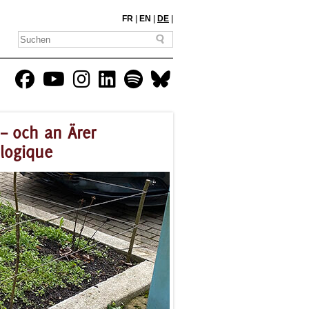
FR
|
EN
|
DE
|
– och an Ärer
logique