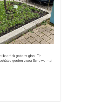
tiksdréck gebotzt ginn. Fir
 schütze goufen zwou Scheiwe mat