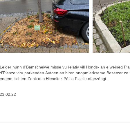
Leider hunn d’Bamscheiwe misse vu relativ vill Honds- an e wéineg Plas
d’Planze viru parkenden Autoen an hiren onopmierksame Besëtzer ze
engem liichten Zonk aus Hieselter-Péil a Ficelle ofgezéngt.
23.02.22