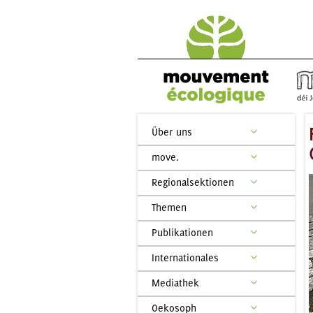
Über uns
move.
Regionalsektionen
Themen
Publikationen
Internationales
Mediathek
Oekosoph