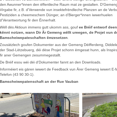
den Awunner*innen den ëffentleche Raum mat ze gestalten. D’Gemeng
Virgabe fir, z.B. d’Verwende vun insektefrëndleche Planzen an de Verb
Pestiziden a cheemeschem Dünger, an d’Bierger*innen iwwerhuelen
d’Verantwortung fir den Ënnerhalt.
Wëll dës Aktioun immens gutt ukomm ass, gouf
ee Bréif entworf deen
kënnt notzen, wann Dir Är Gemeng wëllt ureegen, de Projet vun d
Bamscheiwepateschaften ëmzesetzen
.
Zousätzlech goufen Dokumenter aus der Gemeng Déifferdeng, Diddel
der Stad-Lëtzebuerg, déi dëse Projet schonn ëmgesat hunn, als Inspir
fir aner Gemengen zesummegestallt.
De Bréif esou wéi déi d‘Dokumenter fannt an den Downloads.
Informéiert eis gären iwwert de Feedback vun Ärer Gemeng iwwert E-M
Telefon (43 90 30-1).
Bamscheiwepatenschaft an der Rue Vauban