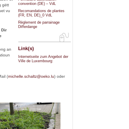
convention (DE) – VdL
 gëtt
uet vu
Recomandations de plantes
(FR, EN, DE)_0 VdL
Règlement de parrainage
Differdange
 Dir
e
Link(s)
eng an
atioun
Internetseite zum Angebot der
Ville de Luxembourg:
ail (
michelle.schaltz@oeko.lu
) oder