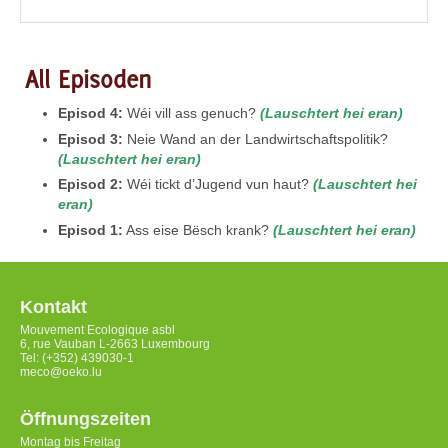
All Episoden
Episod 4:
Wéi vill ass genuch?
(Lauschtert hei eran)
Episod 3:
Neie Wand an der Landwirtschaftspolitik?
(Lauschtert hei eran)
Episod 2:
Wéi tickt d’Jugend vun haut?
(Lauschtert hei
eran)
Episod 1:
Ass eise Bësch krank?
(Lauschtert hei eran)
Kontakt
Mouvement Ecologique asbl
6, rue Vauban L-2663 Luxembourg
Tel: (+352) 439030-1
meco@oeko.lu
Öffnungszeiten
Montag bis Freitag