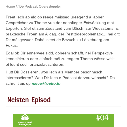
Home
/
/ De Podcast: Ouerestëppler
Freet Iech ab elo ob reegelméisseg ureegend a labber
Gespréicher zu Theme vun der nohalteger Entwécklung mat
Experten. Sief et zum Zoustand vum Bësch, zur Wuesstemsfro,
praktesche Froen am Alldag, der Pestizideproblematik… hei gitt
Dir méi gewuer. Dobäi steet de Bezuch zu Lëtzebuerg am
Fokus.
Egal ob Dir ënnerwee sidd, doheem schafft, nei Perspektive
kenneléieren oder einfach méi zu engem Thema wësse wëllt –
et lount sech eranzelauschteren.
Hutt Dir Dossieren, wou Iech als Member besonnesch
interesséieren? Wou Dir Iech e Podcast derzou wënscht? Da
schreift eis op
meco@oeko.lu
Neisten Episod