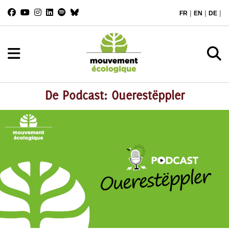
|
|
|
FR
EN
DE
De Podcast: Ouerestëppler