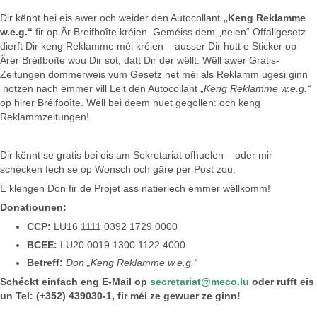
Dir kënnt bei eis awer och weider den Autocollant
„Keng Reklamme
w.e.g.“
fir op Är Breifboîte kréien. Geméiss dem „neien“ Offallgesetz
dierft Dir keng Reklamme méi kréien – ausser Dir hutt e Sticker op
Ärer Bréifboîte wou Dir sot, datt Dir der wëllt. Wëll awer Gratis-
Zeitungen dommerweis vum Gesetz net méi als Reklamm ugesi ginn
notzen nach ëmmer vill Leit den Autocollant „
Keng Reklamme w.e.g.“
op hirer Bréifboîte. Wëll bei deem huet gegollen: och keng
Reklammzeitungen!
Dir kënnt se gratis bei eis am Sekretariat ofhuelen – oder mir
schécken Iech se op Wonsch och gäre per Post zou.
E klengen Don fir de Projet ass natierlech ëmmer wëllkomm!
Donatiounen:
CCP:
LU16 1111 0392 1729 0000
BCEE:
LU20 0019 1300 1122 4000
Betreff:
Don „Keng Reklamme w.e.g.“
Schéckt einfach eng E-Mail op
secretariat@meco.lu
oder rufft eis
un Tel: (+352) 439030-1, fir méi ze gewuer ze ginn!