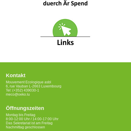
Kontakt
Mouvement Ecologique asbl
6, rue Vauban L-2663 Luxembourg
Tel: (+352) 439030-1
meco@oeko.lu
Öffnungszeiten
Montag bis Freitag
8:00-12:00 Uhr / 14:00-17:00 Uhr
Das Sekretariat ist am Freitag
Nachmittag geschlossen