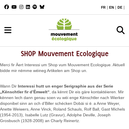
|
|
|
FR
EN
DE
SHOP Mouvement Ecologique
Merci fir Äert Interessi um Shop vum Mouvement Ecologique. Aktuell
bidde mir nëmme wéineg Artikelen am Shop un.
Wann Dir
Interessi hutt un enger Serigraphie aus der Serie
„Kënschtler fir d’Ëmwelt“
, da kënnt Dir eis gäre kontaktéieren. Mir
kënnen Iech dann genau soen vu wéi enge Kënschtler nach Wierker
disponibel sinn an och d’Biller schécken Dobäi si ë. a Anne Weyer,
Anette Weiwers, Anne Vinck, Roland Schauls, Rolf Ball, Gast Michels
(1954-2013), Isabelle Lutz (Gravur), Adolphe Deville, Joseph
Grosbusch (1928-2008) an Charly Reinertz.