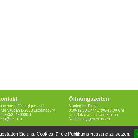
ontakt
Öffnungszeiten
ouvement Ecologique asbl
Montag bis Freitag
, rue Vauban L-2663 Luxembourg
8:00-12:00 Uhr / 14:00-17:00 Uhr
el: (+352) 439030-1
Das Sekretariat ist am Freitag
eco@oeko.lu
Nachmittag geschlossen
gestatten Sie uns, Cookies für die Publikumsmessung zu setzen.