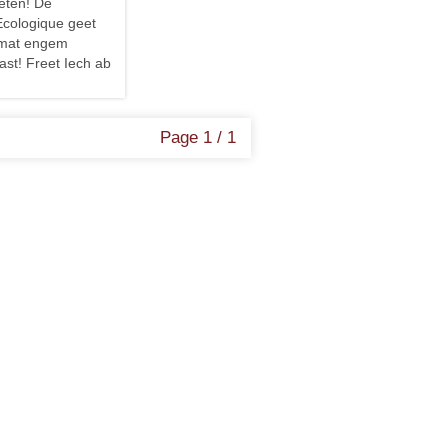
eten! De
cologique geet
 mat engem
st! Freet Iech ab
Page 1 / 1