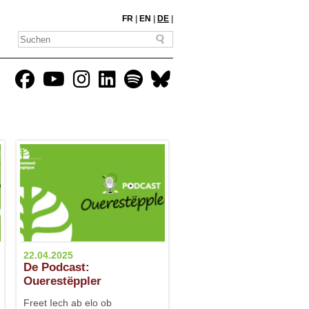
FR
|
EN
|
DE
|
22.04.2025
De Podcast:
Ouerestëppler
Freet Iech ab elo ob