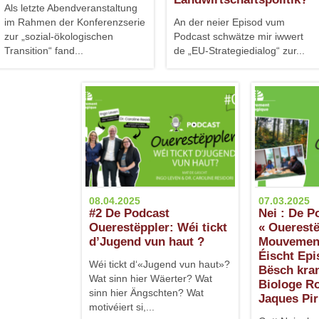
Als letzte Abendveranstaltung
im Rahmen der Konferenzserie
An der neier Episod vum
zur „sozial-ökologischen
Podcast schwätze mir iwwert
Transition“ fand...
de „EU-Strategiedialog“ zur...
08.04.2025
07.03.2025
#2 De Podcast
Nei : De P
Ouerestëppler: Wéi tickt
« Ouerest
d’Jugend vun haut ?
Mouvement
Éischt Epi
Wéi tickt d‘«Jugend vun haut»?
Bësch kra
Wat sinn hier Wäerter? Wat
Biologe R
sinn hier Ängschten? Wat
Jaques Pir
motivéiert si,...