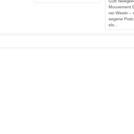
Gutt Neiegke
Mouvement E
nei Weeër –
eegene Podca
elo...