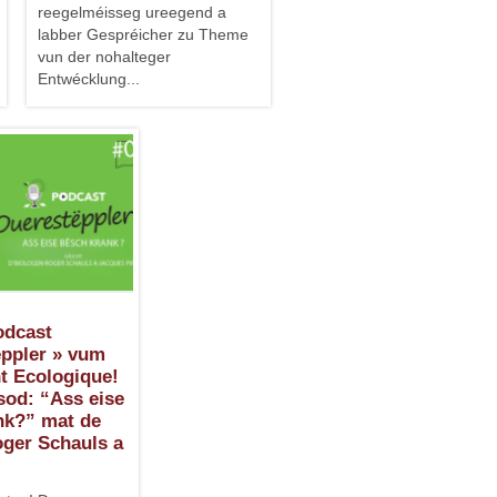
reegelméisseg ureegend a
labber Gespréicher zu Theme
vun der nohalteger
Entwécklung...
odcast
ëppler » vum
 Ecologique!
sod: “Ass eise
nk?” mat de
oger Schauls a