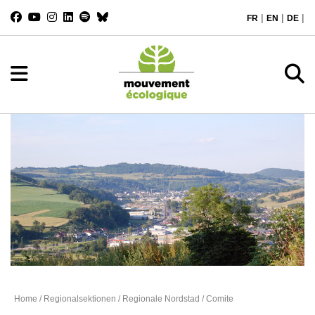
|
|
|
FR
EN
DE
Regionale Nordstad
Home
/
Regionalsektionen
/
Regionale Nordstad
/ Comite