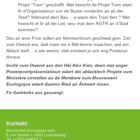
Projet “Tram” geschafft. Wat heescht de Projet Tram awer
fir d’Organisatioun vun de Busse ronderëm an an der
Stad? Während dem Bau… a wann den Tram fiert ? Wat
heescht et fir all déi Leit, wou mat dem RGTR an d’Stad
kommen?
Des an aner Froe sollen am Memberforum geschwat ginn. Ziel
vum Owend ass, datt mäer eis e Bild kenne maachen, wat am
Ablack leeft… a wie weess, vläit entsteet jo och eng Positioun
doraus.
Invité vum Owend ass den Här Alex Kies, deen mat enger
Powerpointpräsentatioun wäert déi ablacklech Projete vum
Ministère virstellen an de Membere vum Mouvement
Ecologique wäert duerno Ried an Äntwert stoen.
Fir Gedrénks ass gesuergt.
Kontakt
Mouvement Ecologique asbl
6, rue Vauban L-2663 Luxembourg
Tel: (+352) 439030-1