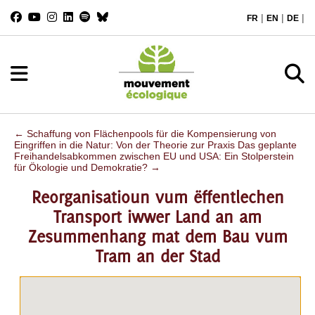
|
|
|
FR
EN
DE
←
Schaffung von Flächenpools für die Kompensierung von
Eingriffen in die Natur: Von der Theorie zur Praxis
Das geplante
Freihandelsabkommen zwischen EU und USA: Ein Stolperstein
für Ökologie und Demokratie?
→
Reorganisatioun vum ëffentlechen
Transport iwwer Land an am
Zesummenhang mat dem Bau vum
Tram an der Stad