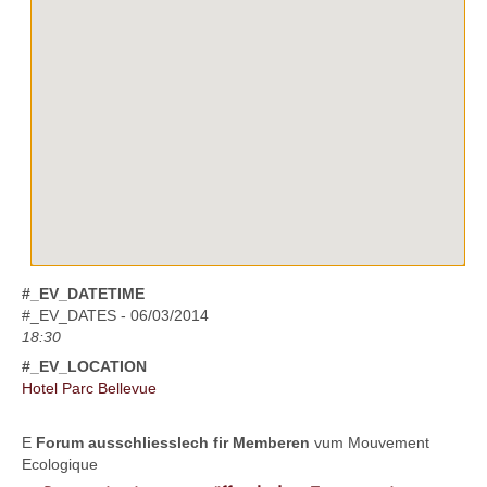
#_EV_DATETIME
#_EV_DATES - 06/03/2014
18:30
#_EV_LOCATION
Hotel Parc Bellevue
E
Forum ausschliesslech fir Memberen
vum Mouvement
Ecologique