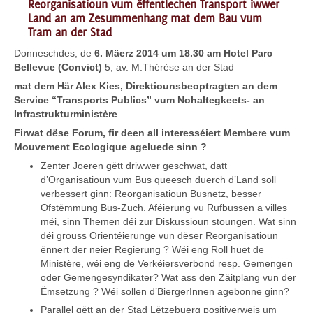
Reorganisatioun vum ëffentlechen Transport iwwer
Land an am Zesummenhang mat dem Bau vum
Tram an der Stad
Donneschdes, de
6. Mäerz 2014 um 18.30 am Hotel Parc
Bellevue (Convict)
5, av. M.Thérèse an der Stad
mat dem Här Alex Kies, Direktiounsbeoptragten an dem
Service “Transports Publics” vum Nohaltegkeets- an
Infrastrukturministère
Firwat dëse Forum, fir deen all interesséiert Membere vum
Mouvement Ecologique ageluede sinn ?
Zenter Joeren gëtt driwwer geschwat, datt
d’Organisatioun vum Bus queesch duerch d’Land soll
verbessert ginn: Reorganisatioun Busnetz, besser
Ofstëmmung Bus-Zuch. Aféierung vu Rufbussen a villes
méi, sinn Themen déi zur Diskussioun stoungen. Wat sinn
déi grouss Orientéierunge vun dëser Reorganisatioun
ënnert der neier Regierung ? Wéi eng Roll huet de
Ministère, wéi eng de Verkéiersverbond resp. Gemengen
oder Gemengesyndikater? Wat ass den Zäitplang vun der
Ëmsetzung ? Wéi sollen d’BiergerInnen agebonne ginn?
Parallel gëtt an der Stad Lëtzebuerg positiverweis um