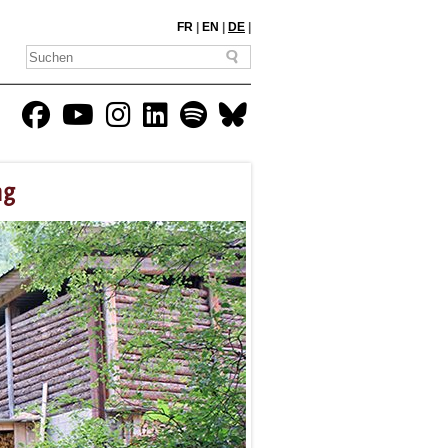
FR
|
EN
|
DE
|
ng