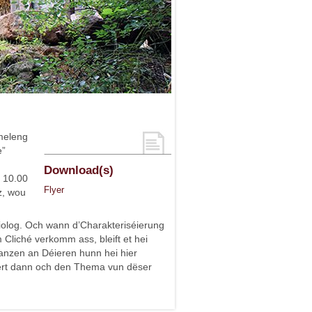
meleng
e”
Download(s)
 10.00
Flyer
z, wou
Biolog. Och wann d’Charakteriséierung
Cliché verkomm ass, bleift et hei
anzen an Déieren hunn hei hier
äert dann och den Thema vun dëser