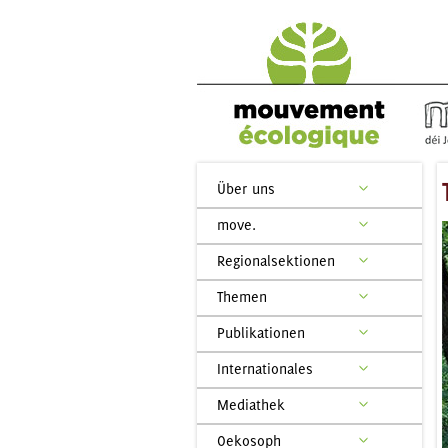
Über uns
move.
Regionalsektionen
Themen
Publikationen
Internationales
Mediathek
Oekosoph