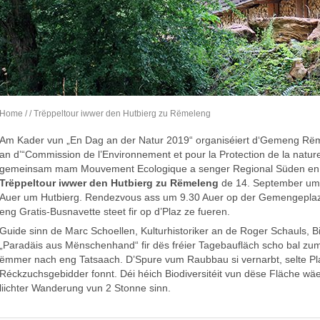
Home
/
/ Trëppeltour iwwer den Hutbierg zu Rëmeleng
Am Kader vun „En Dag an der Natur 2019“ organiséiert d‘Gemeng Rë
an d’“Commission de l’Environnement et pour la Protection de la natur
gemeinsam mam Mouvement Ecologique a senger Regional Süden en
Trëp
peltour iwwer den Hutbierg zu Rëmeleng
de 14. September um
Auer um Hutbierg. Rendezvous ass um 9.30 Auer op der Gemengepla
eng Gratis-Busnavette steet fir op d’Plaz ze fueren.
Guide sinn de Marc Schoellen, Kulturhistoriker an de Roger Schauls, 
„Paradäis aus Mënschenhand“ fir dës fréier Tagebaufläch scho bal zum 
ëmmer nach eng Tatsaach. D’Spure vum Raubbau si vernarbt, selte Pl
Réckzuchsgebidder fonnt. Déi héich Biodiversitéit vun dëse Fläche w
liichter Wanderung vun 2 Stonne sinn.