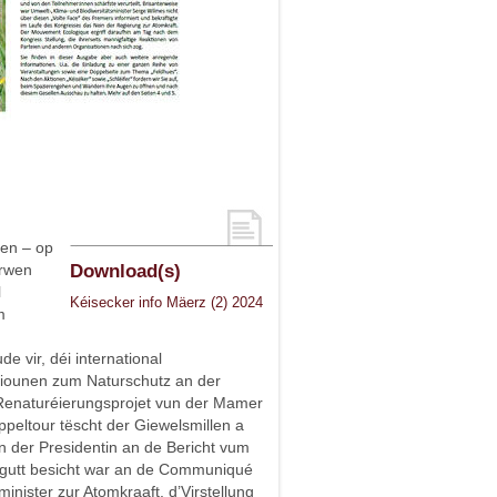
nen – op
erwen
Download(s)
l
Kéisecker info Mäerz (2) 2024
m
e vir, déi international
iounen zum Naturschutz an der
m Renaturéierungsprojet vun der Mamer
ppeltour tëscht der Giewelsmillen a
n der Presidentin an de Bericht vum
gutt besicht war an de Communiqué
nister zur Atomkraaft, d’Virstellung