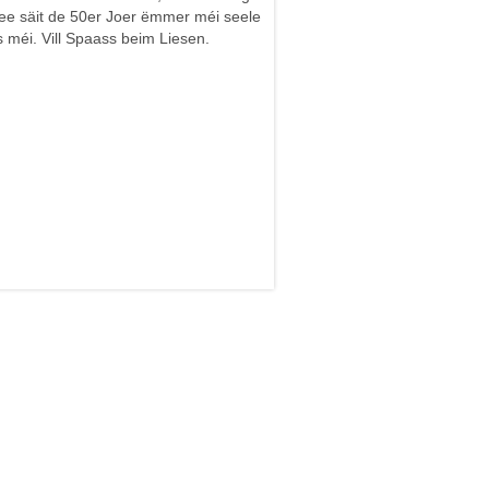
e säit de 50er Joer ëmmer méi seele
s méi. Vill Spaass beim Liesen.