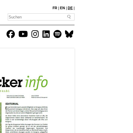
FR
|
EN
|
DE
|