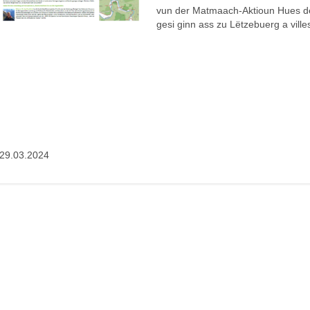
vun der Matmaach-Aktioun Hues de
gesi ginn ass zu Lëtzebuerg a ville
29.03.2024