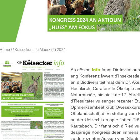
Home
/
/ Kéisecker info Mäerz (2) 2024
An dësem
Info
fannt Dir Invitatiou
eng Konferenz iwwert d’Insektesti
an d’Biodiversitéit mat dem Dr. Axe
Hochkirch, Curateur fir Ökologie a
Naturmusée, hie stellt de 17. Abrëll
d‘Resultater vu senger rezenter Etud
Opmierksamkeet krut; Owesexkurs
Offelandschaft; d‘ Virstellung vu
an der Uelzecht an op e flotten Trë
Kautebach. Dir fannt och d’Ried vu
dësjärege Kongress deen immens 
zu de rezenten Aussoe vum Staatsmi