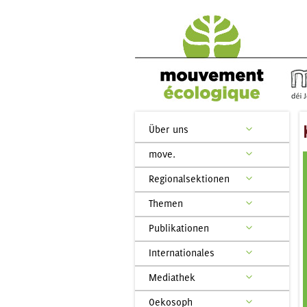
Über uns
move.
Regionalsektionen
Themen
Publikationen
Internationales
Mediathek
Oekosoph