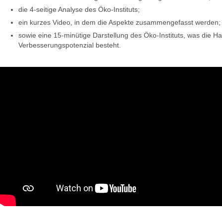
die 4-seitige Analyse des Öko-Instituts;
ein kurzes Video, in dem die Aspekte zusammengefasst werden;
sowie eine 15-minütige Darstellung des Öko-Instituts, was die Ha
Verbesserungspotenzial besteht.