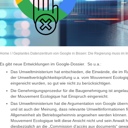
Home
/
/ Geplantes Datenzentrum von Google in Bissen: Die Regierung muss im I
Es gibt neue Entwicklungen im Google-Dossier. So u.a.:
Das Umweltministerium hat entschieden, die Einwände, die im 
der Umweltverträglichkeitsprüfung u.a. vom Mouvement Ecologi
eingereicht wurden, so gut wie nicht zu berücksichtigen.
Die Genehmigungsprozedur für die Baugenehmigung ist angelau
der Mouvement Ecologique hat Einspruch eingereicht.
Das Umweltministerium hat die Argumentation von Google übe
und ist auch der Meinung, dass relevante Umweltinformationen f
Allgemeinheit als Betriebsgeheimnis angesehen werden können.
Mouvement Ecologique teilt diese Ansicht nicht und sein Anwalt h
diesbezüglich an die „Commission d’accès aux documents“ gewa