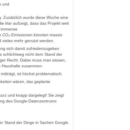
en und
g. Zusätzlich wurde diese Woche eine
ie klar aufzeigt, dass das Projekt weit
nd immense
ie CO₂-Emissionen könnten massiv
 vieles mehr genutzt werden.
ng sich damit zufriedenzugeben
as schlichtweg nicht dem Stand der
rger Recht. Dabei muss man wissen,
lle Haushalte zusammen.
itträgt, ist höchst problematisch.
hkeiten wären, das geplante
urz und knapp dargelegt! Sie zeigt
nung des Google-Datenzentrums
r Stand der Dinge in Sachen Google