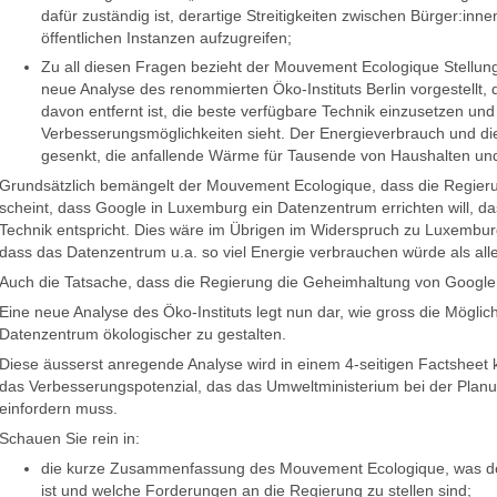
dafür zuständig ist, derartige Streitigkeiten zwischen Bürger:inn
öffentlichen Instanzen aufzugreifen;
Zu all diesen Fragen bezieht der Mouvement Ecologique Stellun
neue Analyse des renommierten Öko-Instituts Berlin vorgestellt, d
davon entfernt ist, die beste verfügbare Technik einzusetzen u
Verbesserungsmöglichkeiten sieht. Der Energieverbrauch und d
gesenkt, die anfallende Wärme für Tausende von Haushalten und
Grundsätzlich bemängelt der Mouvement Ecologique, dass die Regieru
scheint, dass Google in Luxemburg ein Datenzentrum errichten will, d
Technik entspricht. Dies wäre im Übrigen im Widerspruch zu Luxembu
dass das Datenzentrum u.a. so viel Energie verbrauchen würde als a
Auch die Tatsache, dass die Regierung die Geheimhaltung von Google m
Eine neue Analyse des Öko-Instituts legt nun dar, wie gross die Möglic
Datenzentrum ökologischer zu gestalten.
Diese äusserst anregende Analyse wird in einem 4-seitigen Factsheet k
das Verbesserungspotenzial, das das Umweltministerium bei der Pla
einfordern muss.
Schauen Sie rein in:
die kurze Zusammenfassung des Mouvement Ecologique, was de
ist und welche Forderungen an die Regierung zu stellen sind;