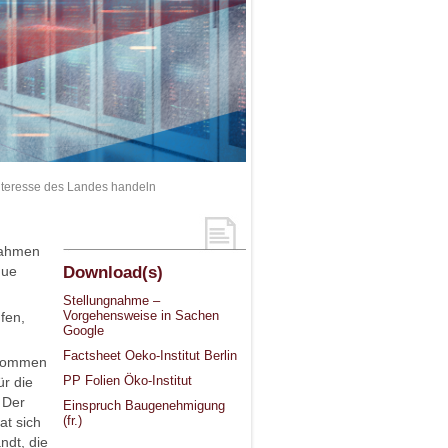
nteresse des Landes handeln
Rahmen
que
Download(s)
Stellungnahme –
Vorgehensweise in Sachen
fen,
Google
Factsheet Oeko-Institut Berlin
rnommen
PP Folien Öko-Institut
ür die
 Der
Einspruch Baugenehmigung
(fr.)
at sich
ndt, die