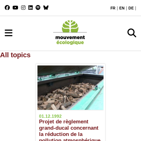
|
|
|
FR
EN
DE
All topics
01.12.1992
Projet de règlement
grand-ducal concernant
la réduction de la
pollution atmosphérique