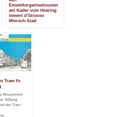
Emweltorganisatiounen
am Kader vum Hearing
iwwert d’Strooss
Miersch-Stad
n Tram fir
g
es Mouvement
er Stiftung
nd der Tram
e
ng...