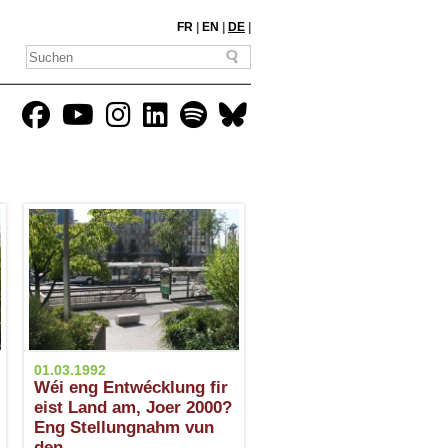
FR
|
EN
|
DE
|
01.03.1992
Wéi eng Entwécklung fir
eist Land am, Joer 2000?
Eng Stellungnahm vun
den