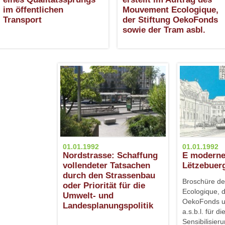
im öffentlichen
Mouvement Ecologique,
Transport
der Stiftung OekoFonds
sowie der Tram asbl.
01.01.1992
01.01.1992
Nordstrasse: Schaffung
E moderne
vollendeter Tatsachen
Lëtzebuer
durch den Strassenbau
Broschüre d
oder Priorität für die
Ecologique, d
Umwelt- und
OekoFonds u
Landesplanungspolitik
a.s.b.l. für di
Sensibilisieru