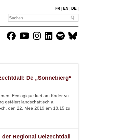
FR
|
EN
|
DE
|
zechtdall: De „Sonnebierg“
ement Ecologique luet am Kader vu
 geféiert landschaftlech a
ch, den 22. Mee 2019 ëm 18.15 zu
n der Regional Uelzechtdall