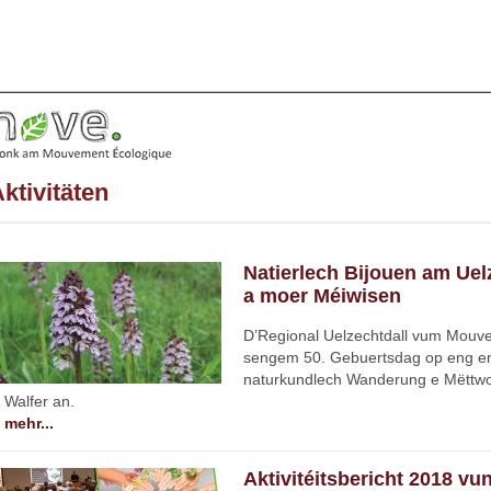
ktivitäten
Natierlech Bijouen am Uel
a moer Méiwisen
D’Regional Uelzechtdall vum Mouv
sengem 50. Gebuertsdag op eng eng
naturkundlech Wanderung e Mëttwo
Walfer an.
mehr...
Aktivitéitsbericht 2018 vu