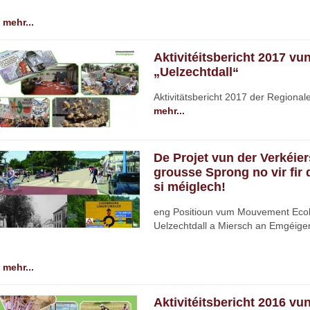
mehr...
Aktivitéitsbericht 2017 vu
„Uelzechtdall“
Aktivitätsbericht 2017 der Regionale
mehr...
De Projet vun der Verkéi
grousse Sprong no vir fir
si méiglech!
eng Positioun vum Mouvement Ecol
Uelzechtdall a Miersch an Emgéige
mehr...
Aktivitéitsbericht 2016 vu