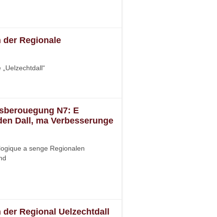
n der Regionale
 „Uelzechtdall“
ersberouegung N7: E
 den Dall, ma Verbesserunge
ogique a senge Regionalen
nd
n der Regional Uelzechtdall