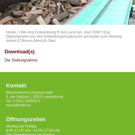
Home
/
/ Wéi eng Entwécklung fir eist Land am, Joer 2000? Eng
Stellungnahm vun den Emweltorganisatiounen am Kader vum Hearing
iwwert d’Strooss Miersch-Stad
Download(s)
Die Stellungnahme
Kontakt
Mouvement Ecologique asbl
6, rue Vauban L-2663 Luxembourg
Tel: (+352) 439030-1
meco@oeko.lu
Öffnungszeiten
Montag bis Freitag
8:00-12:00 Uhr / 14:00-17:00 Uhr
Das Sekretariat ist am Freitag