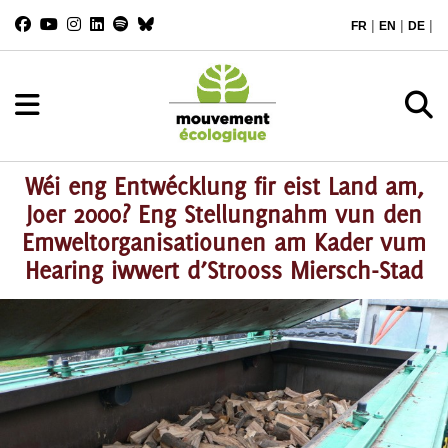
|
|
|
FR
EN
DE
Wéi eng Entwécklung fir eist Land am,
Joer 2000? Eng Stellungnahm vun den
Emweltorganisatiounen am Kader vum
Hearing iwwert d’Strooss Miersch-Stad