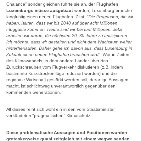
Chalance” sonder gleichen führte sie an, der
Flughafen
Luxemburgs müsse ausgebaut
werden, Luxemburg brauche
langfristig einen neuen Flughafen. Zitat:
“Die Prognosen, die wir
haben, lauten, dass wir bis 2040 auf über acht Millionen
Fluggäste kommen. Heute sind wir bei fünf Millionen. Jetzt
arbeiten wir daran, die nächsten 20, 30 Jahre zu antizipieren.
Ich möchte, dass wir gestalten und nicht dem Wachstum weiter
hinterherlaufen. Daher gehe ich davon aus, dass Luxemburg in
Zukunft einen neuen Flughafen brauchen wird”
. Wer in Zeiten
des Klimawandels, in dem andere Länder über das
Zurückschrauben vom Flugverkehr diskutieren (z.B. indem
bestimmte Kurzstreckenflüge reduziert werden) und die
regionale Wirtschaft gestärkt werden soll, derartige Aussagen
macht, ist schlichtweg unverantwortlich gegenüber den
kommenden Generationen.
All dieses reiht sich wohl ein in den vom Staatsminister
verkündeten “pragmatischen” Klimaschutz.
Diese problematische Aussagen und Positionen wurden
groteskerweise quasi zeitgleich mit einem wegweisenden