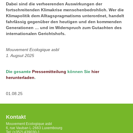
Dabei sind die verheerenden Auswirkungen der
fortschreitenden Klimakrise menschenbedrohlich. Wer die
Klimapolitik dem Alltagspragmatisms unterordnet, handelt
fahrlässig gegenüber den heutigen und den kommenden
Generationen … und im Widerspruch zum Gutachten des
internationalen Gerichtshofs.
Mouvement Ecologique asbl
1. Augsut 2025
Die gesamte
Pressemitteilung
können Sie
hier
herunterladen
.
01.08.25
Kontakt
Mouvement Ecologique asbl
6, rue Vauban L-2663 Luxembourg
Tel: (+352) 439030-1