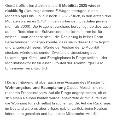
Gemäß offiziellen Zahlen ist die
E-Mobilität 2025 wieder
rückläufig
(Neu zugelassene E-Wagen betrugen in den
Monaten April bis Juni nur noch 2.2826 Stück, in den ersten drei
Monaten waren es 3.734, in den vorherigen Quartalen jeweils
mehr als 3000). Die Frage ist durchaus berechtigt, ob dies auch
auf die Reduktion der Subventionen zurückzuführen ist, für
welche – man erinnere sich – die Regierung in keiner Form
Berechnungen vorlegen konnte, dass sie in dieser Form legitim
und angebracht seien. Würde der Ausbau der E-Mobilität
stocken, würde dies sonder Zweifel die Umsetzung des
Luxemburger Klima- und Energieplanes in Frage stellen – der
Mobilitätssektor ist für einen Großteil der luxemburger CO2
Emissionen verantwortlich.
Höchst irritierend ist aber auch eine Aussage des Minister für
Wohnungsbau und Raumplanung
Claude Meisch in einem
rezenten Presseinterview. Auf die Frage angesprochen, ob er
sich einen Neubau kaufen würde, antwortete er mit ja, falls er
die Wohnung für sich selbst brauchen würde. Auf die Rückfrage,
im Bestand wäre es aber billiger, gab er zurück, beim Neubau
könne man gestalten und habe eine Mitsprache, wie die