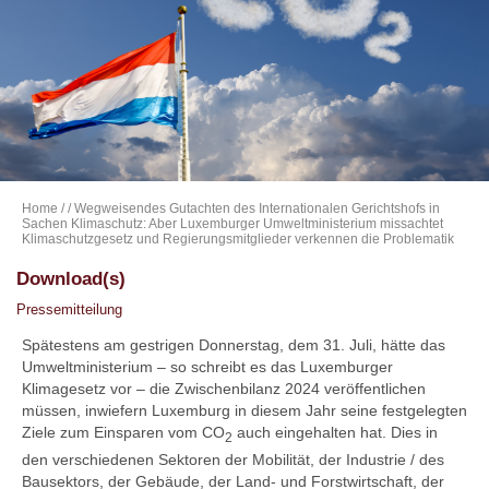
Home
/
/ Wegweisendes Gutachten des Internationalen Gerichtshofs in
Sachen Klimaschutz: Aber Luxemburger Umweltministerium missachtet
Klimaschutzgesetz und Regierungsmitglieder verkennen die Problematik
Download(s)
Pressemitteilung
Spätestens am gestrigen Donnerstag, dem 31. Juli, hätte das
Umweltministerium – so schreibt es das Luxemburger
Klimagesetz vor – die Zwischenbilanz 2024 veröffentlichen
müssen, inwiefern Luxemburg in diesem Jahr seine festgelegten
Ziele zum Einsparen vom CO
auch eingehalten hat. Dies in
2
den verschiedenen Sektoren der Mobilität, der Industrie / des
Bausektors, der Gebäude, der Land- und Forstwirtschaft, der