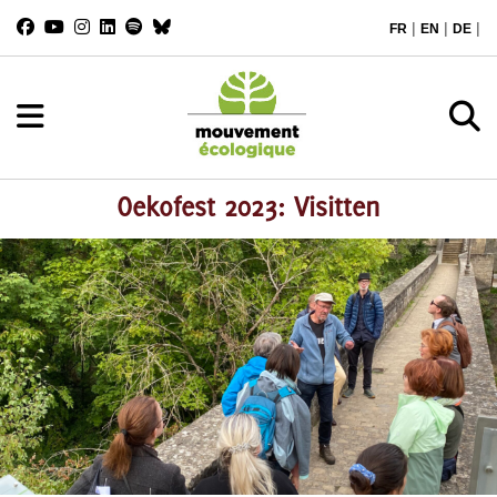
|
|
|
FR
EN
DE
Oekofest 2023: Visitten