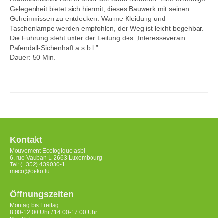
Gelegenheit bietet sich hiermit, dieses Bauwerk mit seinen
Geheimnissen zu entdecken. Warme Kleidung und
Taschenlampe werden empfohlen, der Weg ist leicht begehbar.
Die Führung steht unter der Leitung des „Interesseveräin
Pafendall-Sichenhaff a.s.b.l.”
Dauer: 50 Min.
Kontakt
Mouvement Ecologique asbl
6, rue Vauban L-2663 Luxembourg
Tel: (+352) 439030-1
meco@oeko.lu
Öffnungszeiten
Montag bis Freitag
8:00-12:00 Uhr / 14:00-17:00 Uhr