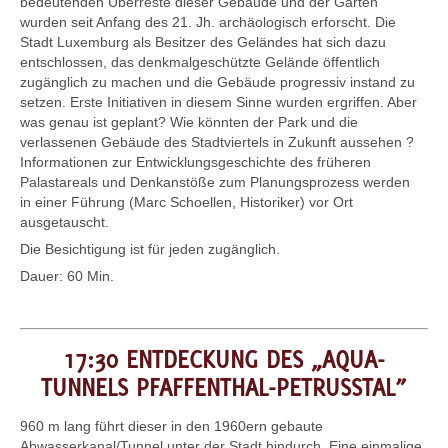
bedeutenden Überreste dieser Gebäude und der Gärten
wurden seit Anfang des 21. Jh. archäologisch erforscht. Die
Stadt Luxemburg als Besitzer des Geländes hat sich dazu
entschlossen, das denkmalgeschützte Gelände öffentlich
zugänglich zu machen und die Gebäude progressiv instand zu
setzen. Erste Initiativen in diesem Sinne wurden ergriffen. Aber
was genau ist geplant? Wie könnten der Park und die
verlassenen Gebäude des Stadtviertels in Zukunft aussehen ?
Informationen zur Entwicklungsgeschichte des früheren
Palastareals und Denkanstöße zum Planungsprozess werden
in einer Führung (Marc Schoellen, Historiker) vor Ort
ausgetauscht.
Die Besichtigung ist für jeden zugänglich.
Dauer: 60 Min.
17:30 ENTDECKUNG DES „AQUA-
TUNNELS PFAFFENTHAL-PETRUSSTAL”
960 m lang führt dieser in den 1960ern gebaute
Abwasserkanal/Tunnel unter der Stadt hindurch. Eine einmalige