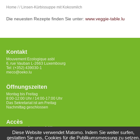
Home
/
/ Linsen-Kürbissuppe mit Kokosmilch
Die neuesten Rezepte finden Sie unter:
www.veggie-table.lu
Kontakt
Mouvement Ecologique asbl
6, rue Vauban L-2663 Luxembourg
Tel: (+352) 439030-1
meco@oeko.lu
Öffnungszeiten
Montag bis Freitag
8:00-12:00 Uhr / 14:00-17:00 Uhr
Das Sekretariat ist am Freitag
Nachmittag geschlossen
Accès
Datenschutzerklärung
Diese Website verwendet Matomo. Indem Sie weiter surfen,
gestatten Sie uns, Cookies für die Publikumsmessung zu setzen.