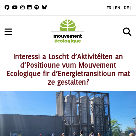
|
|
|
FR
EN
DE
Interessi a Loscht d’Aktivitéiten an
d’Positioune vum Mouvement
Ecologique fir d’Energietransitioun mat
ze gestalten?