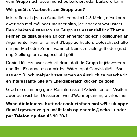
vum Grupp nach esou munches bäiléiert oder bäiléiere kann.
Wéi gesäit d’Aarbecht am Grupp aus?
Mir treffen eis jee no Aktualitéit eemol all 2-3 Méint, dëst kann
awer och mol méi oder manner sinn, jee nodeem wat usteet.
Den direkten Austausch am Grupp ass essenziell fir d’Theme
kënnen ze diskutéieren an och ënnerschiddlech Positiounen an
Argumenter kënnen ënnert d’Lupp ze huelen. Dotescht schaffe
mir per Mail oder Zoom, wann et Neies ze ziele gëtt oder grad
eng Stellungnam ausgeschafft gëtt.
Donieft läit eis awer och vill drun, datt de Grupp fir jiddwereen
eng flott Erfarung ass a mir lee Wäert op d‘Convivialitéit. Sou
ass et z.B. och méiglech zesummen en Ausfluch ze maache fir
en interessante Site am Energieberäich kucken ze goen.
Grad elo stinn eng ganz Rei interessant Aktivitéiten un: Visitten
awer och wichteg Dossieren, wéi d’Wärmeplanung a villes méi.
Wann dir Interessi hutt oder och einfach mol wëllt uklappe
fir méi gewuer ze gin, mëllt Iech op
energie@oeko.lu
oder
per Telefon op den 43 90 30-1