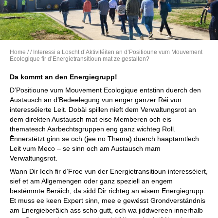
Home
/
/ Interessi a Loscht d’Aktivitéiten an d’Positioune vum Mouvement
Ecologique fir d’Energietransitioun mat ze gestalten?
Da kommt an den Energiegrupp!
D’Positioune vum Mouvement Ecologique entstinn duerch den
Austausch an d’Bedeelegung vun enger ganzer Réi vun
interesséierte Leit. Dobäi spillen nieft dem Verwaltungsrot an
dem direkten Austausch mat eise Memberen och eis
thematesch Aarbechtsgruppen eng ganz wichteg Roll.
Ënnerstëtzt ginn se och (jee no Thema) duerch haaptamtlech
Leit vum Meco – se sinn och am Austausch mam
Verwaltungsrot.
Wann Dir Iech fir d’Froe vun der Energietransitioun interesséiert,
sief et am Allgemengen oder ganz speziell an engem
bestëmmte Beräich, da sidd Dir richteg an eisem Energiegrupp.
Et muss ee keen Expert sinn, mee e gewësst Grondverständnis
am Energieberäich ass scho gutt, och wa jiddwereen innerhalb