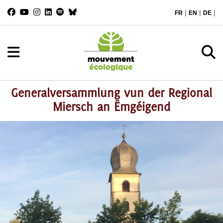
|
|
|
FR
EN
DE
Generalversammlung vun der Regional
Miersch an Ëmgéigend