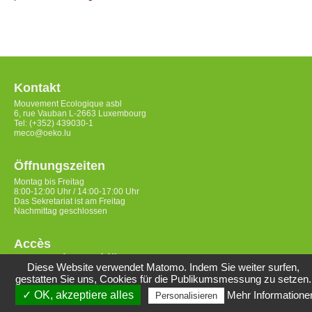
Kontakt
Mouvement Ecologique asbl
6, rue Vauban L-2663 Luxembourg
Tel: (+352) 439030-1
meco@oeko.lu
Öffnungszeiten
Montag bis Freitag
8:00-12:00 Uhr / 14:00-17:00 Uhr
Das Sekretariat ist am Freitag
Nachmittag geschlossen
Accès
Datenschutzerklärung
Diese Website verwendet Matomo. Indem Sie weiter surfen,
gestatten Sie uns, Cookies für die Publikumsmessung zu setzen.
✓ OK, akzeptiere alles
Mehr Informatione
Personalisieren