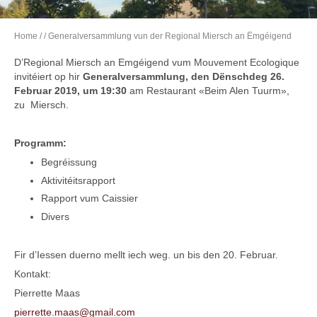
Home
/
/ Generalversammlung vun der Regional Miersch an Ëmgéigend
D’Regional Miersch an Emgéigend vum Mouvement Ecologique
invitéiert op hir
Generalversammlung, den Dënschdeg 26.
Februar 2019, um 19:30
am Restaurant «Beim Alen Tuurm»,
zu Miersch.
Programm:
Begréissung
Aktivitéitsrapport
Rapport vum Caissier
Divers
Fir d’Iessen duerno mellt iech weg. un bis den 20. Februar.
Kontakt:
Pierrette Maas
pierrette.maas@gmail.com