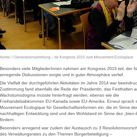
Home
/
/ Generalversammlung – de Kongress 2015 vum Mouvement Ecologique
Besonders viele MitgliederInnen nahmen am Kongress 2015 teil, der fü
anregende Diskussionen sorgte und in guter Atmosphäre verlief.
Die Vielfalt der durchgeführten Aktivitäten im Jahre 2014 war beeindru
Zustimmung fand ebenfalls die Rede der Präsidentin, das Festhalten 
Wachstumsdogma müsste hinterfragt werden, ebenso wie die
Freihandelsabkommen EU-Kanada sowie EU-Amerika. Erneut sprach s
Mouvement Ecologique für Gesellschaftsreformen ein, die im Sinne de
nachhaltigen Entwicklung sind und den Wohlstand im Sinne des „bien-ê
fördern.
Besonders anregend war zudem der Austausch zu 3 Resolutionsvorsc
des Verwaltungsrates zu den Themen Bürgerbeteiligung –