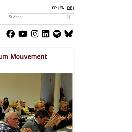
FR
|
EN
|
DE
|
 vum Mouvement