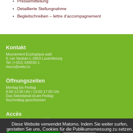
Pressemitteilung
Detaillierte Stellungnahme
Begleitschreiben – lettre d‘accompagnement
Kontakt
Mouvement Ecologique asbl
6, rue Vauban L-2663 Luxembourg
Tel: (+352) 439030-1
meco@oeko.lu
Öffnungszeiten
Montag bis Freitag
8:00-12:00 Uhr / 14:00-17:00 Uhr
Das Sekretariat ist am Freitag
Nachmittag geschlossen
Accès
Datenschutzerklärung
Diese Website verwendet Matomo. Indem Sie weiter surfen,
gestatten Sie uns, Cookies für die Publikumsmessung zu setzen.