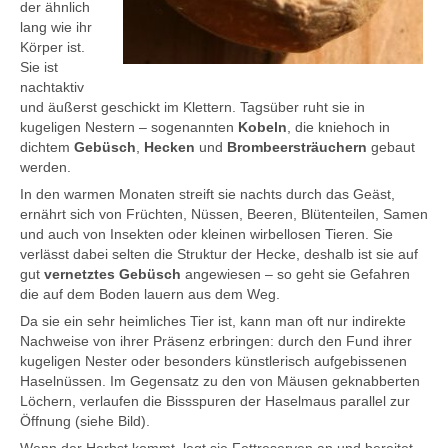
der ähnlich
lang wie ihr
Körper ist.
Sie ist
nachtaktiv
und äußerst geschickt im Klettern. Tagsüber ruht sie in
kugeligen Nestern – sogenannten
Kobeln
, die kniehoch in
dichtem
Gebüsch
,
Hecken
und
Brombeersträuchern
gebaut
werden.
In den warmen Monaten streift sie nachts durch das Geäst,
ernährt sich von Früchten, Nüssen, Beeren, Blütenteilen, Samen
und auch von Insekten oder kleinen wirbellosen Tieren. Sie
verlässt dabei selten die Struktur der Hecke, deshalb ist sie auf
gut
vernetztes Gebüsch
angewiesen – so geht sie Gefahren
die auf dem Boden lauern aus dem Weg.
Da sie ein sehr heimliches Tier ist, kann man oft nur indirekte
Nachweise von ihrer Präsenz erbringen: durch den Fund ihrer
kugeligen Nester oder besonders künstlerisch aufgebissenen
Haselnüssen. Im Gegensatz zu den von Mäusen geknabberten
Löchern, verlaufen die Bissspuren der Haselmaus parallel zur
Öffnung (siehe Bild).