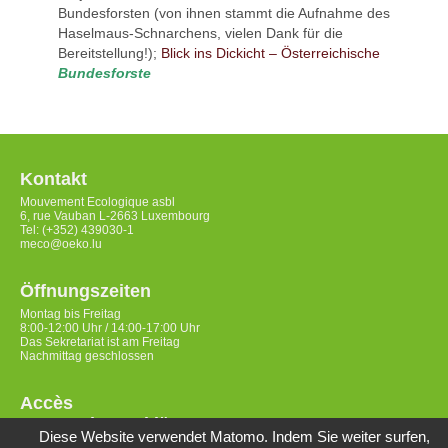
Bundesforsten (von ihnen stammt die Aufnahme des
Haselmaus-Schnarchens, vielen Dank für die
Bereitstellung!);
Blick ins Dickicht – Österreichische
Bundesforste
Kontakt
Mouvement Ecologique asbl
6, rue Vauban L-2663 Luxembourg
Tel: (+352) 439030-1
meco@oeko.lu
Öffnungszeiten
Montag bis Freitag
8:00-12:00 Uhr / 14:00-17:00 Uhr
Das Sekretariat ist am Freitag
Nachmittag geschlossen
Accès
Datenschutzerklärung
Diese Website verwendet Matomo. Indem Sie weiter surfen,