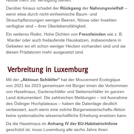
Darüber hinaus schadet der
Rückgang
der
Nahrungsvielfalt
–
wenn etwa durch nicht-einheimische Baum- und
Strauchpflanzungen weniger Beeren, Nüsse oder Insekten
verfügbar sind – ihrer Überlebensfähigkeit.
Ein weiteres Risiko: Hohe Dichten von
Fressfeinden
wie z. B.
Marder oder auch freilaufende Hauskatzen, insbesondere in
Gebieten wo eh schon weniger Hecken vorhanden sind und sie
diesen Prädatoren mehr ausgesetzt sind.
Verbreitung in Luxemburg
Mit der
„Aktioun Schléifer“
hat der Mouvement Ecologique
von 2021 bis 2023 gemeinsam mit Bürger:innen die Vorkommen
von Haselmaus, Gartenschläfer und Siebenschläfer im ganzen
Land dokumentiert. Die zahlreichen Meldungen – mit Ausnahme
des Öslinger Hochplateaus – haben die Datenlage deutlich
verbessert, auch wenn eine solche Bürgerwissenschafts-Aktion
keine systematische wissenschaftliche Erhebung ersetzen kann.
Da die Haselmaus im
Anhang IV der EU-Habitatrichtlinie
geschützt ist, muss Luxemburg alle sechs Jahre ihren