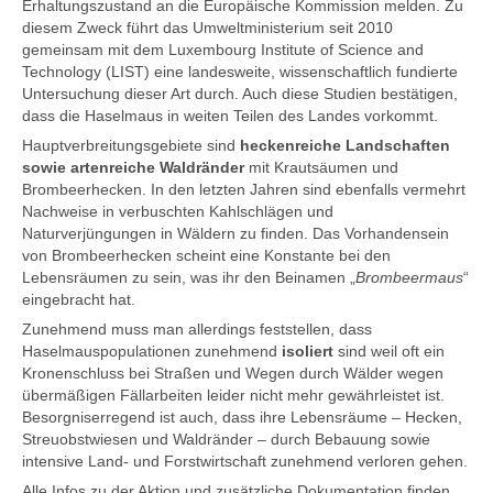
Erhaltungszustand an die Europäische Kommission melden. Zu
diesem Zweck führt das Umweltministerium seit 2010
gemeinsam mit dem Luxembourg Institute of Science and
Technology (LIST) eine landesweite, wissenschaftlich fundierte
Untersuchung dieser Art durch. Auch diese Studien bestätigen,
dass die Haselmaus in weiten Teilen des Landes vorkommt.
Hauptverbreitungsgebiete sind
heckenreiche Landschaften
sowie artenreiche Waldränder
mit Krautsäumen und
Brombeerhecken. In den letzten Jahren sind ebenfalls vermehrt
Nachweise in verbuschten Kahlschlägen und
Naturverjüngungen in Wäldern zu finden. Das Vorhandensein
von Brombeerhecken scheint eine Konstante bei den
Lebensräumen zu sein, was ihr den Beinamen „
Brombeermaus
“
eingebracht hat.
Zunehmend muss man allerdings feststellen, dass
Haselmauspopulationen zunehmend
isoliert
sind weil oft ein
Kronenschluss bei Straßen und Wegen durch Wälder wegen
übermäßigen Fällarbeiten leider nicht mehr gewährleistet ist.
Besorgniserregend ist auch, dass ihre Lebensräume – Hecken,
Streuobstwiesen und Waldränder – durch Bebauung sowie
intensive Land- und Forstwirtschaft zunehmend verloren gehen.
Alle Infos zu der Aktion und zusätzliche Dokumentation finden