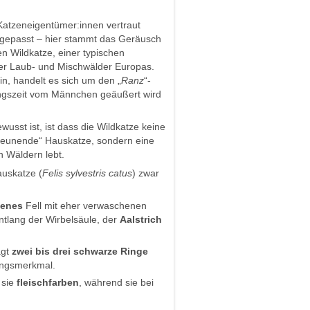
atzeneigentümer:innen vertraut
gepasst – hier stammt das Geräusch
n Wildkatze, einer typischen
er Laub- und Mischwälder Europas.
n, handelt es sich um den „
Ranz
“-
ungszeit vom Männchen geäußert wird
ewusst ist, ist dass die Wildkatze keine
treunende“ Hauskatze, sondern eine
n Wäldern lebt.
auskatze (
Felis sylvestris catus
) zwar
benes
Fell mit eher verwaschenen
 entlang der Wirbelsäule, der
Aalstrich
ägt
zwei bis drei schwarze Ringe
ungsmerkmal.
 sie
fleischfarben
, während sie bei