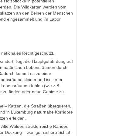
 Holzpflöcke in potentiellen
t werden. Die Wildkarten werden vom
uskatzen an den Beinen der Menschen
ßend eingesammelt und im Labor
d nationales Recht geschützt.
wandert, liegt die Hauptgefährdung auf
on natürlichen Lebensräumen durch
 Dadurch kommt es zu einer
bensräume kleiner und isolierter
l-Lebensräumen fehlen (wie z.B.
r zu finden oder neue Gebiete zu
he – Katzen, die Straßen überqueren,
ind in Luxemburg naturnahe Korridore
tzen erleiden.
:
Alte Wälder, strukturreiche Ränder,
er Deckung = weniger sichere Schlaf-