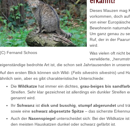
erkannt?
Dieses Mauzen mag K
vorkommen, doch auf
von einer Europäische
Bewohnerin naturnah
Um ganz genau zu sei
Ruf, der in der Paar
wird.
(C) Fernand Schoos
Was vielen oft nicht b
verwilderte, „herums
eigenständige bedrohte Art ist, die schon seit Jahrtausenden in unsere
Auf den ersten Blick können sich Wild- (
Felis silvestris silvestris
) und H
ähnlich sein, aber es gibt charakteristische Unterschiede:
Die
Wildkatze
hat immer ein dichtes,
grau-beiges bis sandfar
Streifen. Sehr klar gezeichnet ist allerdings ein dunkler Streifen
genannt wird.
Ihr
Schwanz
ist
dick
und buschig
,
stumpf abgerundet
und tr
sowie eine
schwarz abgesetzte Spitze
– das sicherste Erkenn
Auch der
Nasenspiegel
unterscheidet sich: Bei der Wildkatze ist
den meisten Hauskatzen dunkel oder schwarz gefärbt ist.