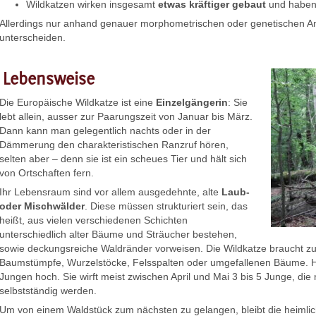
Wildkatzen wirken insgesamt
etwas kräftiger gebaut
und haben 
Allerdings nur anhand genauer morphometrischen oder genetischen An
unterscheiden.
Lebensweise
Die Europäische Wildkatze ist eine
Einzelgängerin
: Sie
lebt allein, ausser zur Paarungszeit von Januar bis März.
Dann kann man gelegentlich nachts oder in der
Dämmerung den charakteristischen Ranzruf hören,
selten aber – denn sie ist ein scheues Tier und hält sich
von Ortschaften fern.
Ihr Lebensraum sind vor allem ausgedehnte, alte
Laub-
oder Mischwälder
. Diese müssen strukturiert sein, das
heißt, aus vielen verschiedenen Schichten
unterschiedlich alter Bäume und Sträucher bestehen,
sowie deckungsreiche Waldränder vorweisen. Die Wildkatze braucht 
Baumstümpfe, Wurzelstöcke, Felsspalten oder umgefallenen Bäume. Hier
Jungen hoch. Sie wirft meist zwischen April und Mai 3 bis 5 Junge, die
selbstständig werden.
Um von einem Waldstück zum nächsten zu gelangen, bleibt die heimlich