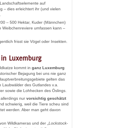
Landschaftselemente auf
g – dies erleichtert ihr (und vielen
.
00 – 500 Hektar, Kuder (Männchen)
ere Weibchenreviere umfassen kann –
ntlich frisst sie Vögel oder Insekten.
 in Luxemburg
ildkatze kommt in
ganz Luxemburg
istorischer Bejagung bei uns nie ganz
Hauptverbreitungsgebiete gelten das
ie Laubwälder des Gutlandes v.a.
ler sowie die Lohhecken des Öslings.
 allerdings nur
vorsichtig
geschätzt
d schwierig, weil die Tiere scheu sind
tet werden. Aber man geht davon
 von Wildkameras und der „
Lockstock-