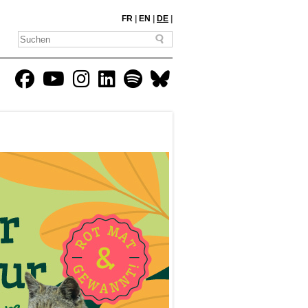
FR
|
EN
|
DE
|