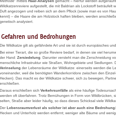
Methode
“ mittels
Haar-Analysen
gemacht – hierfür werden aufgerauhte
Wildkatzenreviere aufgestellt, die mit Baldrian als Lockstoff beträufel
Duft angezogen und reiben sich an dem Pflock (sowie man es von Ha
kennt) – die Haare die am Holzstock haften bleiben, werden anschlie
genetisch analysiert.
Gefahren und Bedrohungen
Die Wildkatze gilt als gefährdete Art und sie ist durch europäisches un
Bei einer Tierart, die so große Reviere bedarf, in denen sie viel herum
der Hand:
Zersiedelung
. Darunter versteht man die Zerschneidung v
menschliche Infrastruktur wie Straßen, Wohngebiete und Siedlungen.
Verinselung
der Lebensräume der Wildkatze: einerseits werden die Le
voneinander, weil die benötigten Wanderkorridore zwischen den Einze
Hecken). Das macht es der Wildkatze schwer, sich zu bewegen, Partne
erschließen.
Daraus erschließen sich
Verkehrsunfälle
als eine häufige Todesursac
werden oft überfahren. Trotz Bemühungen in Form von Wildbrücken, s
selten, Straße aber leider häufig, so dass dieses Schicksal viele Wildka
Der
Lebensraumverlust als solcher ist aber auch eine Bedrohung
Hecken und Unterholz werden entfernt; weniger alte Bäume und wenig