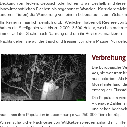
Deckung von Hecken, Gebüsch oder hohem Gras. Deshalb sind diese 
landwirtschaftlichen Flächen als sogenannte
Wander
–
Korridore
wichti
anderen Tieren) die Wanderung von einem Lebensraum zum nächsten
Ihr Revier ist nämlich ziemlich groß: Weibchen haben oft
Reviere
von 2
haben ein Streifgebiet von bis zu 2.000–2.500 Hektar, welches mehr
immer auf der Suche nach Nahrung und um ihr Revier zu markieren.
Nachts gehen sie auf die
Jagd
und fressen vor allem Mäuse. Nur gelege
Verbreitung
Die Europäische W
vor,
sie war trotz h
ausgestorben. Als 
Moselhinterland, d
entlang der Flusstä
Die Population wird
– genaue Zahlen sin
und selten beobach
aus, dass ihre Population in Luxemburg etwa 250-300 Tiere beträgt.
Wissenschaftliche Nachweise von Wildkatzen werden anhand mit Hilfe