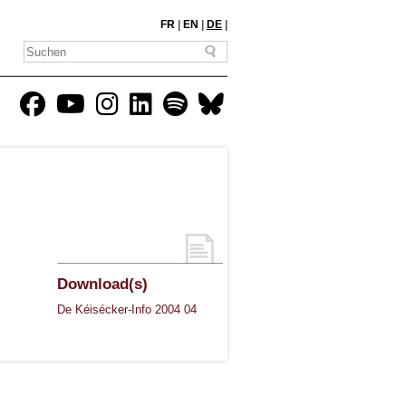
FR
|
EN
|
DE
|
Download(s)
De Kéisécker-Info 2004 04