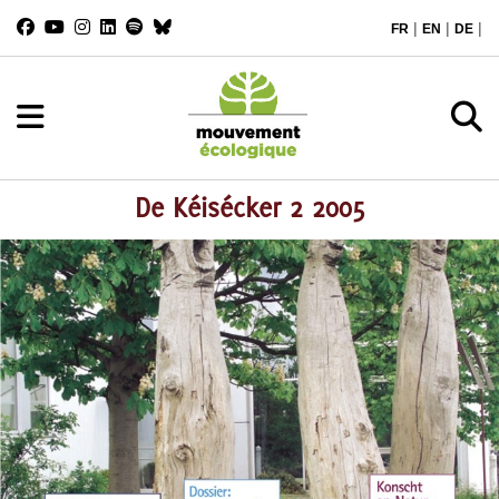
|
|
|
FR
EN
DE
De Kéisécker 2 2005