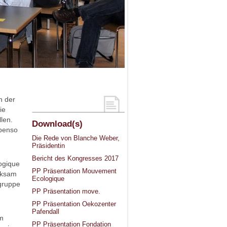
h der
ie
len.
Download(s)
ebenso
Die Rede von Blanche Weber,
Präsidentin
Bericht des Kongresses 2017
ogique
PP Präsentation Mouvement
rksam
Ecologique
dgruppe
PP Präsentation move.
PP Präsentation Oekozenter
Pafendall
em
PP Präsentation Fondation