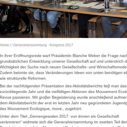
Home
/
/ Generalversammlung - Kongress 2017
In ihrer Eröffnungsrede warf Präsidentin Blanche Weber die Frage nac
grundsätzlichen Entwicklung unserer Gesellschaft auf und unterstrich d
Wichtigkeit der Suche nach neuen Gesellschafts- und Wirtschaftsmodel
Zudem betonte sie, dass Veränderungen Ideen von unten benötigen 
wie strukturelle Reformen.
Bei der nachfolgenden Präsentation des Aktivitätsberichts lieβ man das
zurückliegende Jahr und die vielfältigen Aktionen des Mouvement Ecol
Revue passieren. Mit groβer Begeisterung wurde anschlieβend aufme
dem Aktivitätsbericht der erst im letzten Jahr neu gegründeten Jugen
des Mouvement Ecologique, move., zugehört.
Unter dem Titel „Gemengewalen 2017: vun ënnen eis Gesellschaft
veränneren“ widmete sich die Generalversammlung im zweiten Teil d