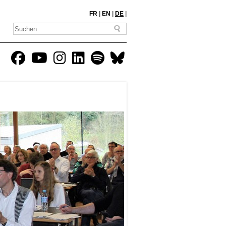
FR
|
EN
|
DE
|