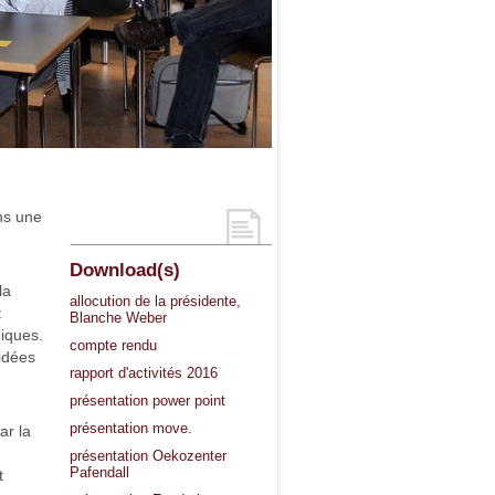
ns une
Download(s)
la
allocution de la présidente,
t
Blanche Weber
iques.
compte rendu
 idées
rapport d'activités 2016
présentation power point
présentation move.
ar la
présentation Oekozenter
Pafendall
t