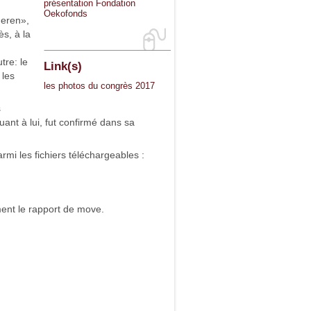
présentation Fondation
Oekofonds
neren»,
s, à la
tre: le
Link(s)
 les
les photos du congrès 2017
s
uant à lui, fut confirmé dans sa
mi les fichiers téléchargeables :
ment le rapport de move.