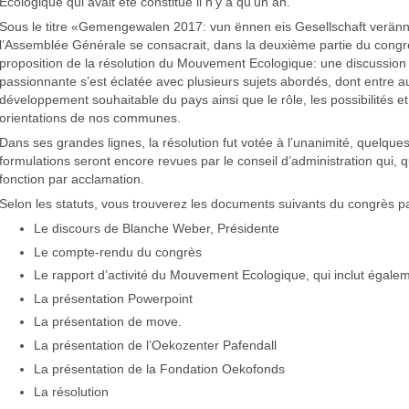
Ecologique qui avait été constitué il n’y a qu’un an.
Sous le titre «Gemengewalen 2017: vun ënnen eis Gesellschaft verän
l’Assemblée Générale se consacrait, dans la deuxième partie du congrè
proposition de la résolution du Mouvement Ecologique: une discussion
passionnante s’est éclatée avec plusieurs sujets abordés, dont entre au
développement souhaitable du pays ainsi que le rôle, les possibilités et
orientations de nos communes.
Dans ses grandes lignes, la résolution fut votée à l’unanimité, quelque
formulations seront encore revues par le conseil d’administration qui, q
fonction par acclamation.
Selon les statuts, vous trouverez les documents suivants du congrès par
Le discours de Blanche Weber, Présidente
Le compte-rendu du congrès
Le rapport d’activité du Mouvement Ecologique, qui inclut égale
La présentation Powerpoint
La présentation de move.
La présentation de l’Oekozenter Pafendall
La présentation de la Fondation Oekofonds
La résolution