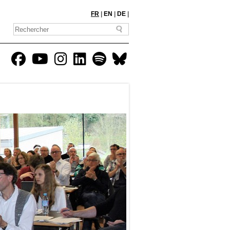
FR
|
EN
|
DE
|