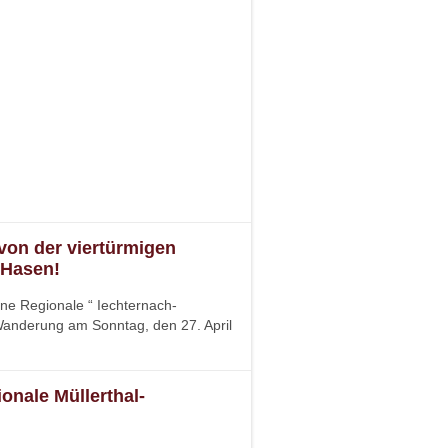
von der viertürmigen
 Hasen!
e Regionale “ Iechternach-
 Wanderung am Sonntag, den 27. April
nale Müllerthal-