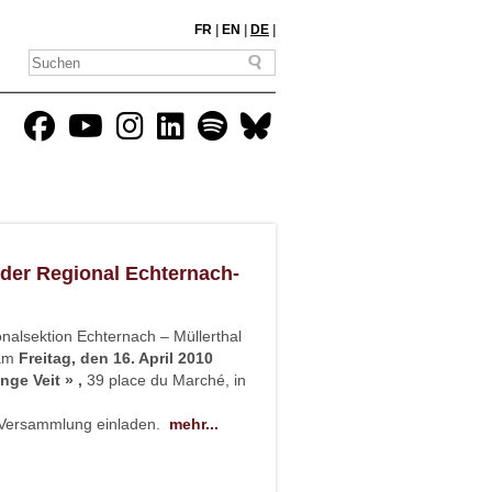
FR
|
EN
|
DE
|
der Regional Echternach-
alsektion Echternach – Müllerthal
 am
Freitag, den 16. April 2010
nge Veit » ,
39 place du Marché, in
r Versammlung einladen.
mehr...