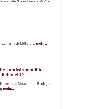
hr im Café "Beim Laange Veit" in
le Echternach-Müllerthal
mehr...
he Landwirtschaft in
lich nicht?
llerthal des Mouvement Ecologique
rag
mehr...