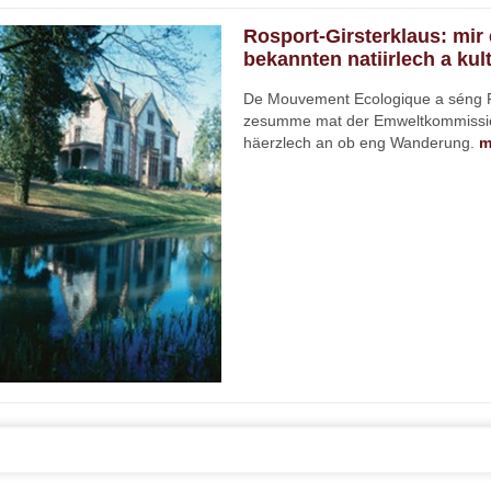
Rosport-Girsterklaus: mi
bekannten natiirlech a kul
De Mouvement Ecologique a séng Re
zesumme mat der Emweltkommissi
häerzlech an ob eng Wanderung.
m