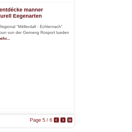
r entdécke manner
turell Eegenarten
gional “Mëllerdall - Echternach”
oun vun der Gemeng Rosport lueden
ehr...
Page 5 / 6