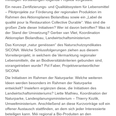
Ein neues Zertifizierungs- und Qualitätssystem für Lebensmittel
– Pilotprojekte zur Förderung der regionalen Produktion im
Rahmen des Aktionsplanes Biolandbau sowie ein „Label de
qualité pour la Restauration Collective Durable“: Was sind die
großen Ziele dieser Initiativen? Wer ist davon betroffen? Was ist
der Stand der Umsetzung? Gerber van Vliet, Koordination
Aktionsplan Biolandbau, Landwirtschaftsministerium
Das Konzept „natur genéissen“ des Naturschutzsyndikates
SICONA: Welche Schlussfolgerungen ziehen aus diesem
Vorreiterprojekt, in welchem die Vermarktung regionaler
Lebensmitteln, die an Biodiversitätskriterien gebunden sind,
vorangetrieben wurde? Pol Faber, Projektverantwortlicher
SICONA
Die Initiativen im Rahmen der Naturparke: Welche weiteren
Ideen werden besonders im Rahmen der Naturparke
entwickelt? Inwiefern ergänzen diese, die Initiativen des
Landwirtschaftsministeriums? Liette Mathieu, Koordination der
Naturparke, Landesplanungsministerium – Thierry Kozlik,
Umweltministerium. Anschließend an diese Kurzvorträge soll ein
offener Austausch stattfinden, an dem sich jeder Interessierte
beteiligen kann. Méi regional a Bio-Produiten an den