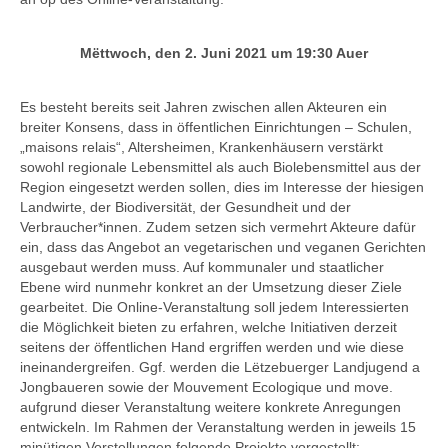
Mëttwoch, den 2. Juni 2021 um 19:30 Auer
Es besteht bereits seit Jahren zwischen allen Akteuren ein
breiter Konsens, dass in öffentlichen Einrichtungen – Schulen,
„maisons relais“, Altersheimen, Krankenhäusern verstärkt
sowohl regionale Lebensmittel als auch Biolebensmittel aus der
Region eingesetzt werden sollen, dies im Interesse der hiesigen
Landwirte, der Biodiversität, der Gesundheit und der
Verbraucher*innen. Zudem setzen sich vermehrt Akteure dafür
ein, dass das Angebot an vegetarischen und veganen Gerichten
ausgebaut werden muss. Auf kommunaler und staatlicher
Ebene wird nunmehr konkret an der Umsetzung dieser Ziele
gearbeitet. Die Online-Veranstaltung soll jedem Interessierten
die Möglichkeit bieten zu erfahren, welche Initiativen derzeit
seitens der öffentlichen Hand ergriffen werden und wie diese
ineinandergreifen. Ggf. werden die Lëtzebuerger Landjugend a
Jongbaueren sowie der Mouvement Ecologique und move.
aufgrund dieser Veranstaltung weitere konkrete Anregungen
entwickeln. Im Rahmen der Veranstaltung werden in jeweils 15
minütigen Vorstellungen folgende Projekte vorgestellt: