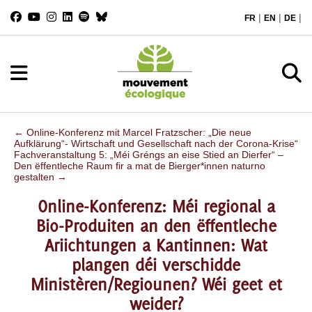
|
|
|
FR
EN
DE
←
Online-Konferenz mit Marcel Fratzscher: „Die neue
Aufklärung“- Wirtschaft und Gesellschaft nach der Corona-Krise“
Fachveranstaltung 5: „Méi Gréngs an eise Stied an Dierfer“ –
Den ëffentleche Raum fir a mat de Bierger*innen naturno
gestalten
→
Online-Konferenz: Méi regional a
Bio-Produiten an den ëffentleche
Ariichtungen a Kantinnen: Wat
plangen déi verschidde
Ministèren/Regiounen? Wéi geet et
weider?