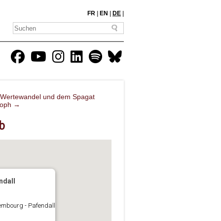
FR
|
EN
|
DE
|
m Wertewandel und dem Spagat
soph
→
b
ndall
embourg - Pafendall