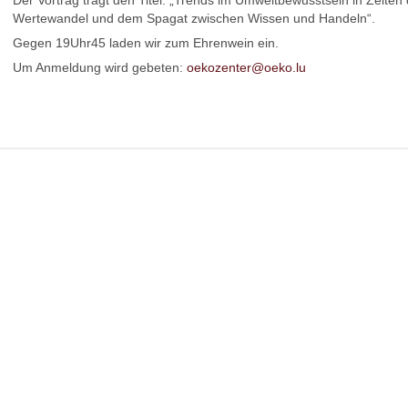
Der Vortrag trägt den Titel: „Trends im Umweltbewusstsein in Zeiten
Wertewandel und dem Spagat zwischen Wissen und Handeln“.
Gegen 19Uhr45 laden wir zum Ehrenwein ein.
Um Anmeldung wird gebeten:
oekozenter@oeko.lu