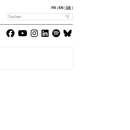
FR
|
EN
|
DE
|