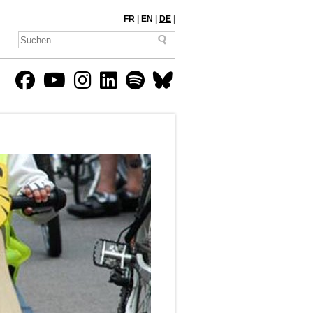
FR
|
EN
|
DE
|