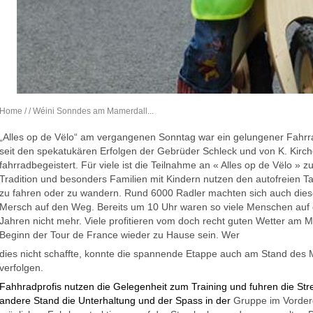
Home
/
/ Wéini Sonndes am Mamerdall...
„Alles op de Vëlo“ am vergangenen Sonntag war ein gelungener Fahrra
seit den spekatukären Erfolgen der Gebrüder Schleck und von K. Kirc
fahrradbegeistert. Für viele ist die Teilnahme an « Alles op de Vëlo » 
Tradition und besonders Familien mit Kindern nutzen den autofreien
zu fahren oder zu wandern. Rund 6000 Radler machten sich auch dies
Mersch auf den Weg. Bereits um 10 Uhr waren so viele Menschen auf d
Jahren nicht mehr. Viele profitieren vom doch recht guten Wetter am M
Beginn der Tour de France wieder zu Hause sein. Wer
dies nicht schaffte, konnte die spannende Etappe auch am Stand des
verfolgen.
Fahhradprofis nutzen die Gelegenheit zum Training und fuhren die Str
andere Stand die Unterhaltung und der Spass in der
Gruppe im Vorder