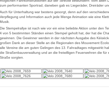
möglichen Fahrkonstruktionen auf der Strecke bewundern: vom alten D
zum performanten Sportrad, daneben gab es Liegeräder, Dreiräder u
Auch für Unterhaltung war bestens gesorgt, denn auf den verschiede
Verpflegung und Information auch jede Menge Animation wie eine Klett
Musik.
Die Stempelrallye ist nach wie vor ein eine beliebte Aktion unter den 
4 von 5 bestimmten Ständen einen Stempel geholt hat, der hat die Cha
gewinnen. Die Gewinner werden in der nächsten Ausgabe des Kéiséck
großen Dank an dieser Stelle an die Regionalen des Mouvement Ecolo
alle Vereine die am guten Gelingen des 13. Fahradtages mitgewirkt ha
die Straßenbauverwaltung und an die freiwilligen Feuerwehren die für e
Straße sorgten.