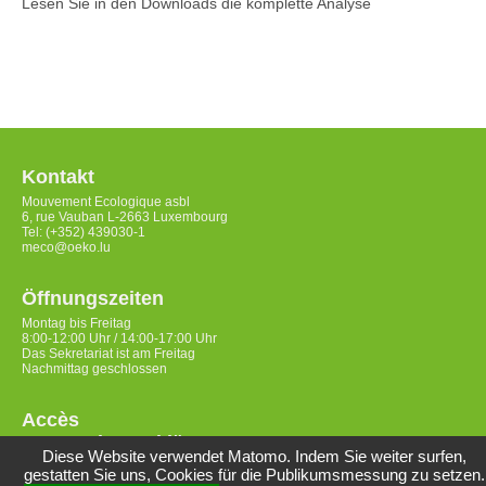
Lesen Sie in den Downloads die komplette Analyse
Kontakt
Mouvement Ecologique asbl
6, rue Vauban L-2663 Luxembourg
Tel: (+352) 439030-1
meco@oeko.lu
Öffnungszeiten
Montag bis Freitag
8:00-12:00 Uhr / 14:00-17:00 Uhr
Das Sekretariat ist am Freitag
Nachmittag geschlossen
Accès
Datenschutzerklärung
Diese Website verwendet Matomo. Indem Sie weiter surfen,
gestatten Sie uns, Cookies für die Publikumsmessung zu setzen.