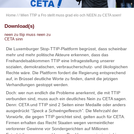
Home
/
/ Wien TTIP a Fro stellt muss grad elo och NEEN zu CETA soen!
Download(s)
neen zu ttip muss neen zu
CETA sinn
Die Luxemburger Stop-TTIP-Plattform begrüsst, dass scheinbar
mehr und mehr politische Akteure erkennen, dass das
Freihandelsabkommen TTIP eine Infragestellung unserer
sozialen, demokratischen, verbraucherschutz- und ökologischen
Rechte wäre. Die Plattform fordert die Regierung entsprechend
auf, in Brüssel deutliche Worte zu finden, damit die jetzigen
Verhandlungen gestoppt werden.
Doch: wer nun endlich die Probleme anerkennt, die mit TTIP
verbunden sind, muss auch ein deutliches Nein zu CETA sagen.
Denn: CETA und TTIP sind 2 Seiten einer Medaille oder anders
ausgedrückt
“Speck a Schwéngefleesch”.
Die Mehrzahl der
Vorwürfe, die gegen TTIP gerichtet sind, gelten auch für CETA.
Firmen erhalten das Recht Staaten wegen vermeintlicher
verlorener Gewinne vor Sondergerichten auf Millionen