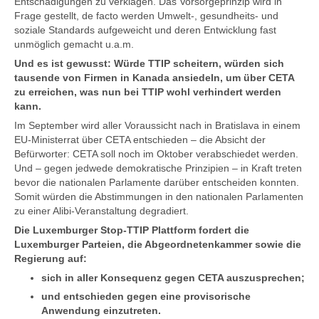
Entschädigungen zu verklagen. Das Vorsorgeprinzip wird in
Frage gestellt, de facto werden Umwelt-, gesundheits- und
soziale Standards aufgeweicht und deren Entwicklung fast
unmöglich gemacht u.a.m.
Und es ist gewusst: Würde TTIP scheitern, würden sich
tausende von Firmen in Kanada ansiedeln, um über CETA
zu erreichen, was nun bei TTIP wohl verhindert werden
kann.
Im September wird aller Voraussicht nach in Bratislava in einem
EU-Ministerrat über CETA entschieden – die Absicht der
Befürworter: CETA soll noch im Oktober verabschiedet werden.
Und – gegen jedwede demokratische Prinzipien – in Kraft treten
bevor die nationalen Parlamente darüber entscheiden konnten.
Somit würden die Abstimmungen in den nationalen Parlamenten
zu einer Alibi-Veranstaltung degradiert.
Die Luxemburger Stop-TTIP Plattform fordert die
Luxemburger Parteien, die Abgeordnetenkammer sowie die
Regierung auf:
sich in aller Konsequenz gegen CETA auszusprechen;
und entschieden gegen eine provisorische
Anwendung einzutreten.