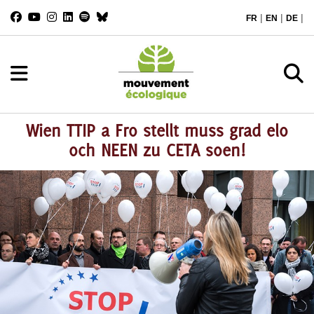
|
|
|
FR
EN
DE
Wien TTIP a Fro stellt muss grad elo
och NEEN zu CETA soen!