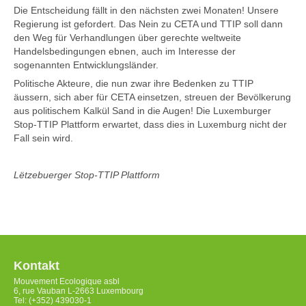
Die Entscheidung fällt in den nächsten zwei Monaten! Unsere
Regierung ist gefordert. Das Nein zu CETA und TTIP soll dann
den Weg für Verhandlungen über gerechte weltweite
Handelsbedingungen ebnen, auch im Interesse der
sogenannten Entwicklungsländer.
Politische Akteure, die nun zwar ihre Bedenken zu TTIP
äussern, sich aber für CETA einsetzen, streuen der Bevölkerung
aus politischem Kalkül Sand in die Augen! Die Luxemburger
Stop-TTIP Plattform erwartet, dass dies in Luxemburg nicht der
Fall sein wird.
Lëtzebuerger Stop-TTIP Plattform
Kontakt
Mouvement Ecologique asbl
6, rue Vauban L-2663 Luxembourg
Tel: (+352) 439030-1