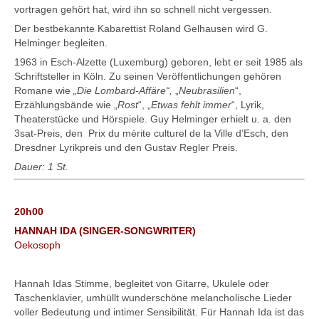
vortragen gehört hat, wird ihn so schnell nicht vergessen.
Der bestbekannte Kabarettist Roland Gelhausen wird G.
Helminger begleiten.
1963 in Esch-Alzette (Luxemburg) geboren, lebt er seit 1985 als
Schriftsteller in Köln. Zu seinen Veröffentlichungen gehören
Romane wie
„Die Lombard-Affäre“,
„
Neubrasilien
“,
Erzählungsbände wie „
Rost
“, „
Etwas fehlt immer
“, Lyrik,
Theaterstücke und Hörspiele. Guy Helminger erhielt u. a. den
3sat-Preis, den Prix du mérite culturel de la Ville d’Esch, den
Dresdner Lyrikpreis und den Gustav Regler Preis.
Dauer: 1 St.
20h00
HANNAH IDA (SINGER-SONGWRITER)
Oekosoph
Hannah Idas Stimme, begleitet von Gitarre, Ukulele oder
Taschenklavier, umhüllt wunderschöne melancholische Lieder
voller Bedeutung und intimer Sensibilität. Für Hannah Ida ist das