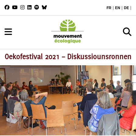
|
|
|
FR
EN
DE
Oekofestival 2021 – Diskussiounsronnen