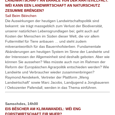
LANDWIRTSCHAFT AN ERHALE VUN DER AARTEVILLFALT:
WÉI KANN EEN LANDWIRTSCHAFT AN NATURSCHUTZ
ZESUMME BRÉNGEN?
Sall Beim Béinchen
Die Auswirkungen der heutigen Landwirtschaftspolitik sind
bekannt: sie trägt massgeblich zum Verlust der Biodiversität,
unserer natürlichen Lebensgrundlagen bei; geht auch auf
Kosten der Menschen im Süden dieser Welt, die vor allem
Futtermittel für Tiere anbauen … und steht zudem
mitverantwortlich für das Bauernhofsterben. Fundamentale
Abänderungen am heutigen System im Sinne der Landwirte und
der Interessen der Allgemeinheit sind deshalb geboten. Aber wie
können Sie aussehen? Was müsste auch nun im Rahmen der
Reform der Europäischen Agrarpolitik entschieden werden? Wie
Landwirte und Verbraucher wieder zusammenbringen?
Raymond Aendekerk, Vertreter der Plattform „Meng
Landwirtschaft“ sowie Marc Jacobs, Landjugend a Jongbaueren
/ Oekozenter Pafendall, werden in das Thema einführen.
Samschdes, 14h00
EIS BËSCHER AM KLIMAWANDEL: WÉI ENG
FORSTWIRTSCHAFT FIR MUER?