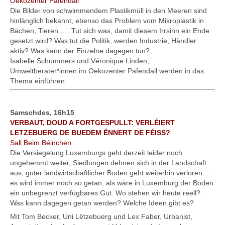
Oekozenter Pafendall
Die Bilder von schwimmendem Plastikmüll in den Meeren sind
hinlänglich bekannt, ebenso das Problem vom Mikroplastik in
Bächen, Tieren …. Tut sich was, damit diesem Irrsinn ein Ende
gesetzt wird? Was tut die Politik, werden Industrie, Händler
aktiv? Was kann der Einzelne dagegen tun?
Isabelle Schummers und Véronique Linden,
Umweltberater*innen im Oekozenter Pafendall werden in das
Thema einführen.
Samschdes, 16h15
VERBAUT, DOUD A FORTGESPULLT: VERLÉIERT
LETZEBUERG DE BUEDEM ËNNERT DE FÉISS?
Sall Beim Béinchen
Die Versiegelung Luxemburgs geht derzeit leider noch
ungehemmt weiter, Siedlungen dehnen sich in der Landschaft
aus, guter landwirtschaftlicher Boden geht weiterhin verloren…
es wird immer noch so getan, als wäre in Luxemburg der Boden
ein unbegrenzt verfügbares Gut. Wo stehen wir heute reell?
Was kann dagegen getan werden? Welche Ideen gibt es?
Mit Tom Becker, Uni Lëtzebuerg und Lex Faber, Urbanist,