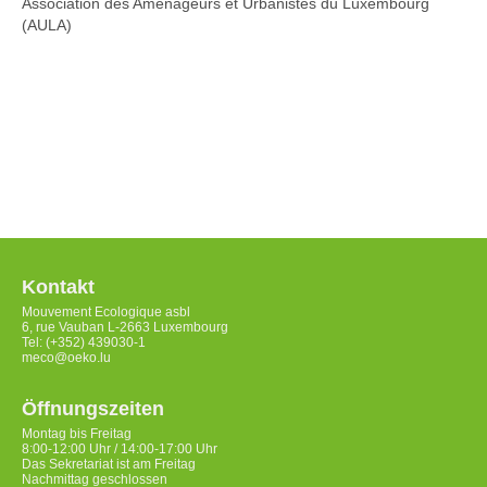
Association des Aménageurs et Urbanistes du Luxembourg
(AULA)
Kontakt
Mouvement Ecologique asbl
6, rue Vauban L-2663 Luxembourg
Tel: (+352) 439030-1
meco@oeko.lu
Öffnungszeiten
Montag bis Freitag
8:00-12:00 Uhr / 14:00-17:00 Uhr
Das Sekretariat ist am Freitag
Nachmittag geschlossen