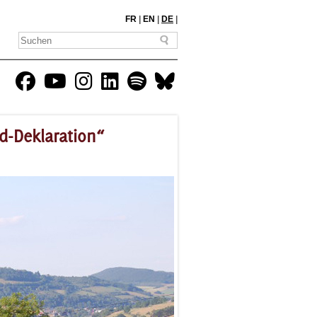
FR
|
EN
|
DE
|
ad-Deklaration“