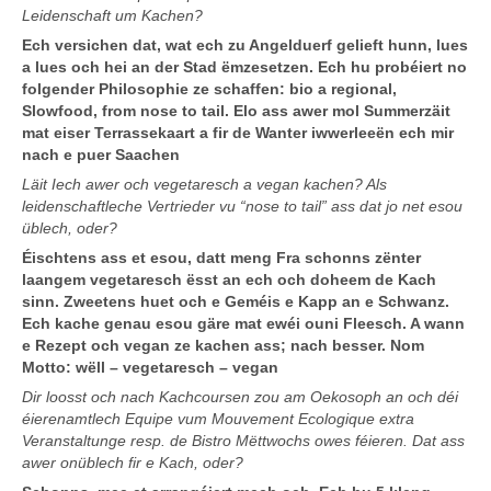
Leidenschaft um Kachen?
Ech versichen dat, wat ech zu Angelduerf gelieft hunn, lues
a lues och hei an der Stad ëmzesetzen. Ech hu probéiert no
folgender Philosophie ze schaffen: bio a regional,
Slowfood, from nose to tail. Elo ass awer mol Summerzäit
mat eiser Terrassekaart a fir de Wanter iwwerleeën ech mir
nach e puer Saachen
Läit Iech awer och vegetaresch a vegan kachen? Als
leidenschaftleche Vertrieder vu “nose to tail” ass dat jo net esou
üblech, oder?
Éischtens ass et esou, datt meng Fra schonns zënter
laangem vegetaresch ësst an ech och doheem de Kach
sinn. Zweetens huet och e Geméis e Kapp an e Schwanz.
Ech kache genau esou gäre mat ewéi ouni Fleesch. A wann
e Rezept och vegan ze kachen ass; nach besser. Nom
Motto: wëll – vegetaresch – vegan
Dir loosst och nach Kachcoursen zou am Oekosoph an och déi
éierenamtlech Equipe vum Mouvement Ecologique extra
Veranstaltunge resp. de Bistro Mëttwochs owes féieren. Dat ass
awer onüblech fir e Kach, oder?