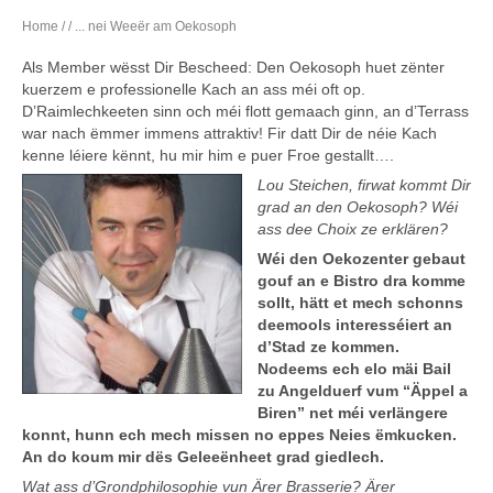
Home
/
/ ... nei Weeër am Oekosoph
Als Member wësst Dir Bescheed: Den Oekosoph huet zënter
kuerzem e professionelle Kach an ass méi oft op.
D’Raimlechkeeten sinn och méi flott gemaach ginn, an d’Terrass
war nach ëmmer immens attraktiv! Fir datt Dir de néie Kach
kenne léiere kënnt, hu mir him e puer Froe gestallt….
Lou Steichen, firwat kommt Dir
grad an den Oekosoph? Wéi
ass dee Choix ze erklären?
Wéi den Oekozenter gebaut
gouf an e Bistro dra komme
sollt, hätt et mech schonns
deemools interesséiert an
d’Stad ze kommen.
Nodeems ech elo mäi Bail
zu Angelduerf vum “Äppel a
Biren” net méi verlängere
konnt, hunn ech mech missen no eppes Neies ëmkucken.
An do koum mir dës Geleeënheet grad giedlech.
Wat ass d’Grondphilosophie vun Ärer Brasserie? Ärer