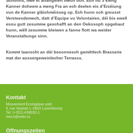
Schonns, mee et arrangéiert mech och. Ech hu 5 kleng
Kanner doheem a meng Fra an ech deelen eis d’Erzéiung
vun de Kanner gläichméisseg op. Ech hunn och grousst
Versteesdemech, datt d’Equipe vu Volontairen, déi bis ewell
esou gutt zesumme geschafft an den Oekosoph opgebaut
hunn, wëll zesumme bleiwen a fanne flott wa weider
Veranstaltunge sinn.
Kommt laanscht an déi besonnesch gemittlech Brasserie
mat der aussergeweinlecher Terrasss.
Kontakt
Mouvement Ecologique asbl
6, rue Vauban L-2663 Luxembourg
Tel: (+352) 439030-1
meco@oeko.lu
Öffnungszeiten