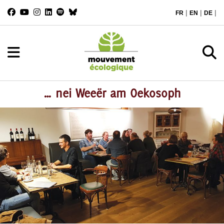
|
|
|
FR
EN
DE
… nei Weeër am Oekosoph