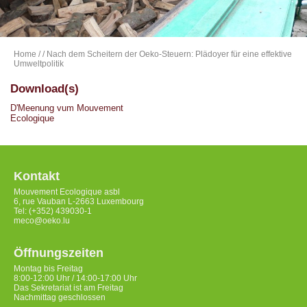
Home
/
/ Nach dem Scheitern der Oeko-Steuern: Plädoyer für eine effektive
Umweltpolitik
Download(s)
D'Meenung vum Mouvement
Ecologique
Kontakt
Mouvement Ecologique asbl
6, rue Vauban L-2663 Luxembourg
Tel: (+352) 439030-1
meco@oeko.lu
Öffnungszeiten
Montag bis Freitag
8:00-12:00 Uhr / 14:00-17:00 Uhr
Das Sekretariat ist am Freitag
Nachmittag geschlossen