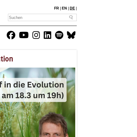
FR
|
EN
|
DE
|
tion