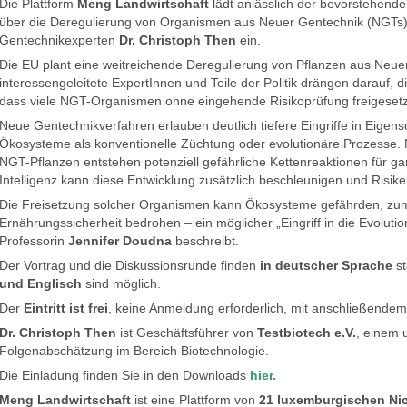
Die Plattform
Meng Landwirtschaft
lädt anlässlich der bevorstehen
über die Deregulierung von Organismen aus Neuer Gentechnik (NGTs)
Gentechnikexperten
Dr. Christoph Then
ein.
Die EU plant eine weitreichende Deregulierung von Pflanzen aus Neuer
interessengeleitete ExpertInnen und Teile der Politik drängen darauf,
dass viele NGT-Organismen ohne eingehende Risikoprüfung freigeset
Neue Gentechnikverfahren erlauben deutlich tiefere Eingriffe in Eigens
Ökosysteme als konventionelle Züchtung oder evolutionäre Prozesse. 
NGT-Pflanzen entstehen potenziell gefährliche Kettenreaktionen für g
Intelligenz kann diese Entwicklung zusätzlich beschleunigen und Risike
Die Freisetzung solcher Organismen kann Ökosysteme gefährden, zum
Ernährungssicherheit bedrohen – ein möglicher „Eingriff in die Evolution
Professorin
Jennifer Doudna
beschreibt.
Der Vortrag und die Diskussionsrunde finden
in deutscher Sprache
st
und Englisch
sind möglich.
Der
Eintritt ist frei
, keine Anmeldung erforderlich, mit anschließende
Dr. Christoph Then
ist Geschäftsführer von
Testbiotech e.V.
, einem 
Folgenabschätzung im Bereich Biotechnologie.
Die Einladung finden Sie in den Downloads
hier.
Meng Landwirtschaft
ist eine Plattform von
21 luxemburgischen Ni