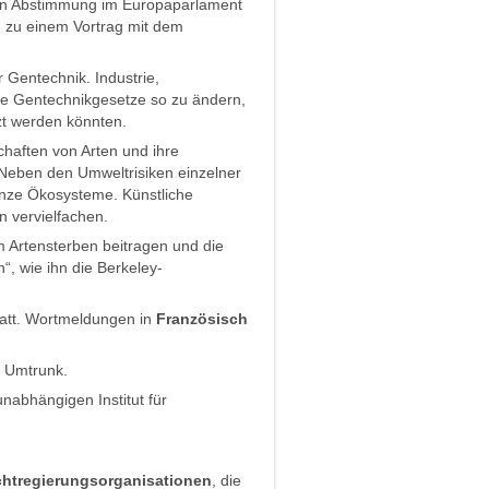
den Abstimmung im Europaparlament
 zu einem Vortrag mit dem
 Gentechnik. Industrie,
 die Gentechnikgesetze so zu ändern,
zt werden könnten.
chaften von Arten und ihre
Neben den Umweltrisiken einzelner
anze Ökosysteme. Künstliche
n vervielfachen.
 Artensterben beitragen und die
“, wie ihn die Berkeley-
att. Wortmeldungen in
Französisch
m Umtrunk.
unabhängigen Institut für
chtregierungsorganisationen
, die