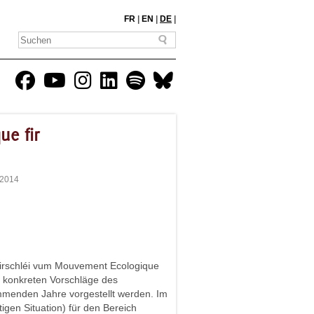
FR
|
EN
|
DE
|
ue fir
-2014
 Virschléi vum Mouvement Ecologique
ie konkreten Vorschläge des
menden Jahre vorgestellt werden. Im
igen Situation) für den Bereich