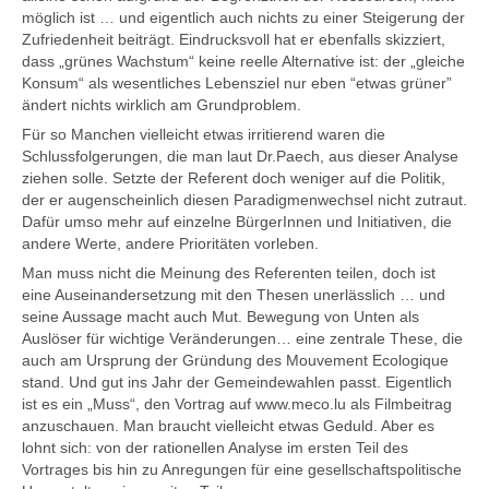
möglich ist … und eigentlich auch nichts zu einer Steigerung der
Zufriedenheit beiträgt. Eindrucksvoll hat er ebenfalls skizziert,
dass „grünes Wachstum“ keine reelle Alternative ist: der „gleiche
Konsum“ als wesentliches Lebensziel nur eben “etwas grüner”
ändert nichts wirklich am Grundproblem.
Für so Manchen vielleicht etwas irritierend waren die
Schlussfolgerungen, die man laut Dr.Paech, aus dieser Analyse
ziehen solle. Setzte der Referent doch weniger auf die Politik,
der er augenscheinlich diesen Paradigmenwechsel nicht zutraut.
Dafür umso mehr auf einzelne BürgerInnen und Initiativen, die
andere Werte, andere Prioritäten vorleben.
Man muss nicht die Meinung des Referenten teilen, doch ist
eine Auseinandersetzung mit den Thesen unerlässlich … und
seine Aussage macht auch Mut. Bewegung von Unten als
Auslöser für wichtige Veränderungen… eine zentrale These, die
auch am Ursprung der Gründung des Mouvement Ecologique
stand. Und gut ins Jahr der Gemeindewahlen passt. Eigentlich
ist es ein „Muss“, den Vortrag auf www.meco.lu als Filmbeitrag
anzuschauen. Man braucht vielleicht etwas Geduld. Aber es
lohnt sich: von der rationellen Analyse im ersten Teil des
Vortrages bis hin zu Anregungen für eine gesellschaftspolitische