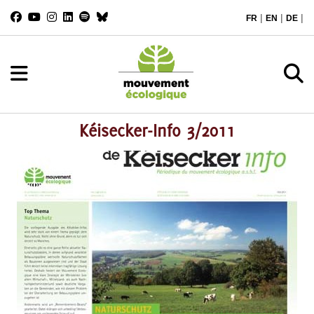
|
|
|
FR
EN
DE
Kéisecker-Info 3/2011