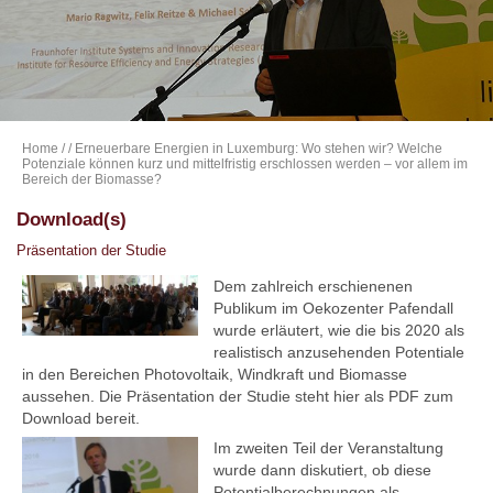
Home
/
/ Erneuerbare Energien in Luxemburg: Wo stehen wir? Welche
Potenziale können kurz und mittelfristig erschlossen werden – vor allem im
Bereich der Biomasse?
Download(s)
Präsentation der Studie
Dem zahlreich erschienenen
Publikum im Oekozenter Pafendall
wurde erläutert, wie die bis 2020 als
realistisch anzusehenden Potentiale
in den Bereichen Photovoltaik, Windkraft und Biomasse
aussehen. Die Präsentation der Studie steht hier als PDF zum
Download bereit.
Im zweiten Teil der Veranstaltung
wurde dann diskutiert, ob diese
Potentialberechnungen als