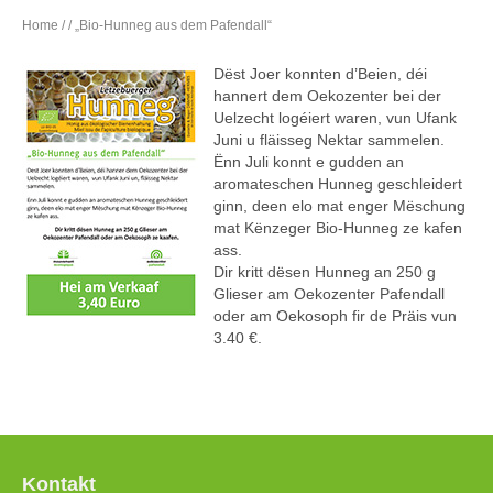
Home
/
/ „Bio-Hunneg aus dem Pafendall“
Dëst Joer konnten d’Beien, déi
hannert dem Oekozenter bei der
Uelzecht logéiert waren, vun Ufank
Juni u fläisseg Nektar sammelen.
Ënn Juli konnt e gudden an
aromateschen Hunneg geschleidert
ginn, deen elo mat enger Mëschung
mat Kënzeger Bio-Hunneg ze kafen
ass.
Dir kritt dësen Hunneg an 250 g
Glieser am Oekozenter Pafendall
oder am Oekosoph fir de Präis vun
3.40 €.
Kontakt