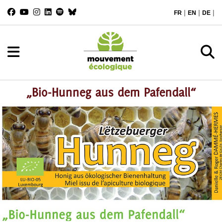
|
|
|
FR
EN
DE
„Bio-Hunneg aus dem Pafendall“