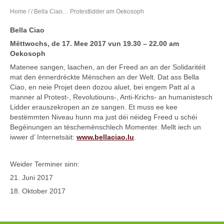
Home
/
/ Bella Ciao… Protestlidder am Oekosoph
Bella Ciao
Mëttwochs, de 17. Mee 2017 vun 19.30 – 22.00 am
Oekosoph
Matenee sangen, laachen, an der Freed an an der Solidaritéit
mat den ënnerdréckte Mënschen an der Welt. Dat ass Bella
Ciao, en neie Projet deen dozou aluet, bei engem Patt al a
manner al Protest-, Revolutiouns-, Anti-Krichs- an humanistesch
Lidder erauszekropen an ze sangen. Et muss ee kee
bestëmmten Niveau hunn ma just déi néideg Freed u schéi
Begéinungen an tëschemënschlech Momenter. Mellt iech un
iwwer d’ Internetsäit:
www.bellaciao.lu
.
Weider Terminer sinn:
21. Juni 2017
18. Oktober 2017