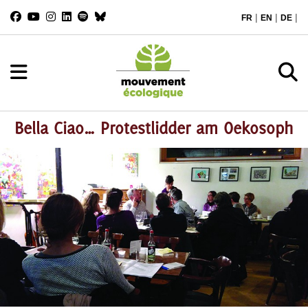
|
|
|
FR
EN
DE
Bella Ciao… Protestlidder am Oekosoph