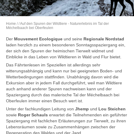
Home
/
/ Auf den Spuren der Wildtiere - Naturerlebnis im Tal der
Méchelbaach bei Oberfeulen
Der
Mouvement Ecologique
und seine
Regionale Nordstad
laden herzlich zu einem besonderen Sonntagsspaziergang ein,
der sich den Spuren der heimischen Tierwelt widmet und
Einblicke in das Leben von Wildtieren in Wald und Flur bietet.
Das Fährtenlesen im Speziellen ist allerdings sehr
witterungsabhängig und kann nur bei geeigneten Boden- und
Wetterbedingungen stattfinden. Unabhängig davon wird die
Exkursion aber in jedem Fall durchgeführt, weil man Wildtiere
auch anhand anderer Spuren nachweisen kann und der
Spaziergang durch das malerische Tal der Méchelbaach bei
Oberfeulen immer einen Besuch wert ist.
Unter der fachkundigen Leitung von
Jhemp
und
Lou Steichen
sowie
Roger Schauls
erwartet die Teilnehmenden ein geführter
Spaziergang mit fachlichen Erläuterungen zur Tierwelt, zu ihren
Lebensräumen sowie zu Zusammenhängen zwischen der
Regeneration des Waldes und der Jagd.