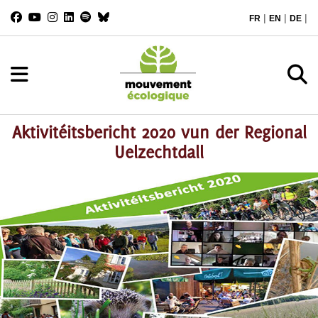
|
|
|
FR
EN
DE
Aktivitéitsbericht 2020 vun der Regional
Uelzechtdall