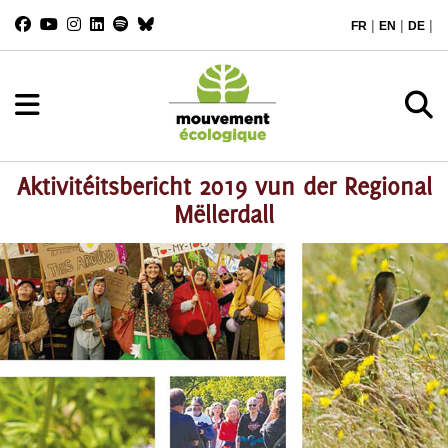
|
|
|
FR
EN
DE
Aktivitéitsbericht 2019 vun der Regional
Mëllerdall