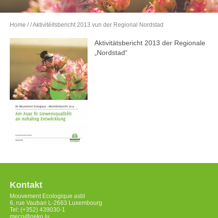
Home
/
/ Aktivitéitsbericht 2013 vun der Regional Nordstad
Aktivitätsbericht 2013 der Regionale
„Nordstad“
Kontakt
Mouvement Ecologique asbl
6, rue Vauban L-2663 Luxembourg
Tel: (+352) 439030-1
meco@oeko.lu