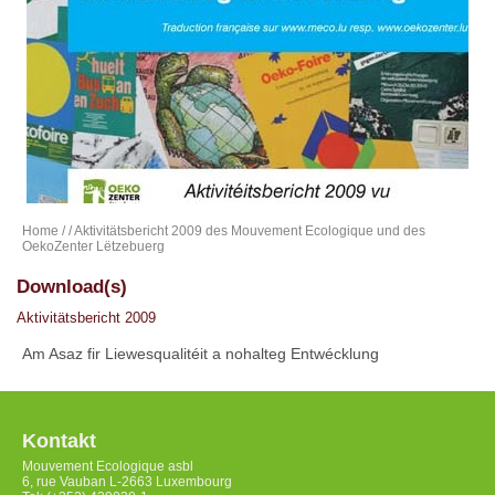
Home
/
/ Aktivitätsbericht 2009 des Mouvement Ecologique und des
OekoZenter Lëtzebuerg
Download(s)
Aktivitätsbericht 2009
Am Asaz fir Liewesqualitéit a nohalteg Entwécklung
Kontakt
Mouvement Ecologique asbl
6, rue Vauban L-2663 Luxembourg