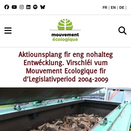
|
|
|
FR
EN
DE
Aktiounsplang fir eng nohalteg
Entwécklung. Virschléi vum
Mouvement Ecologique fir
d’Legislativperiod 2004-2009