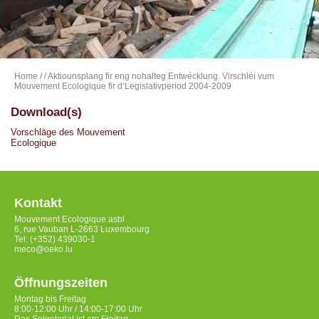
Home
/
/ Aktiounsplang fir eng nohalteg Entwécklung. Virschléi vum
Mouvement Ecologique fir d’Legislativperiod 2004-2009
Download(s)
Vorschläge des Mouvement
Ecologique
Kontakt
Mouvement Ecologique asbl
6, rue Vauban L-2663 Luxembourg
Tel: (+352) 439030-1
meco@oeko.lu
Öffnungszeiten
Montag bis Freitag
8:00-12:00 Uhr / 14:00-17:00 Uhr